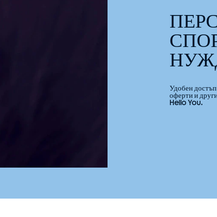
ПЕР
СПО
НУЖ
Удобен достъп 
оферти и други
Hello You.