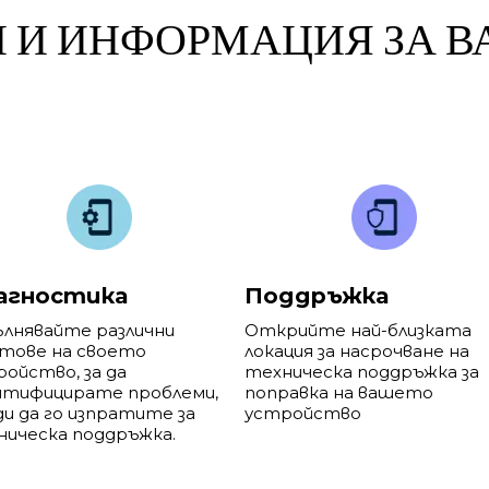
И И ИНФОРМАЦИЯ ЗА 
агностика
Поддръжка
ълнявайте различни
Открийте най-близката
тове на своето
локация за насрочване на
ойство, за да
техническа поддръжка за
нтифицирате проблеми,
поправка на вашето
и да го изпратите за
устройство
ническа поддръжка.