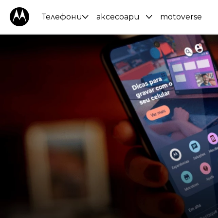
Телефони
аксесоари
motoverse