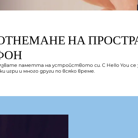
 ОТНЕМАНЕ НА ПРОСТ
ФОН
олзвате паметта на устройството си. С Hello You се
и игри и много други по всяко време.