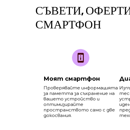
СЪВЕТИ, ОФЕРТ
СМАРТФОН
Моят смартфон
Ди
Проверявайте информацията
Изп
за паметта за съхранение на
тес
вашето устройство и
устр
оптимизирайте
иде
пространството само с две
пред
докосвания.
тех