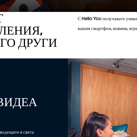
Т
С Hello You получавате уник
ЛЕНИЯ,
вашия смартфон, новини, игри
ГО ДРУГИ
ВИДЕА
водещите в света