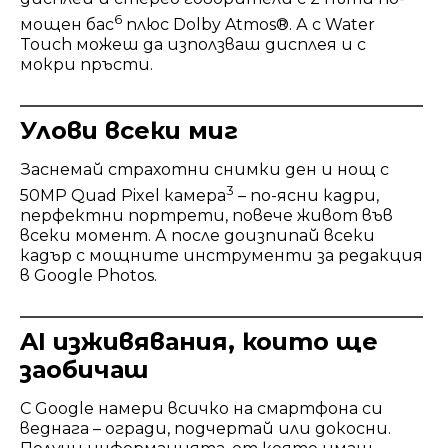
6
мощен бас
плюс Dolby Atmos®. А с Water
Touch можеш да използваш дисплея и с
мокри пръсти.
Улови всеки миг
Заснемай страхотни снимки ден и нощ с
3
50MP Quad Pixel камера
– по-ясни кадри,
перфектни портрети, повече живот във
всеки момент. А после доизпипай всеки
кадър с мощните инструменти за редакция
в Google Photos.
AI изживявания, които ще
заобичаш
С Google намери всичко на смартфона си
веднага – огради, подчертай или докосни.