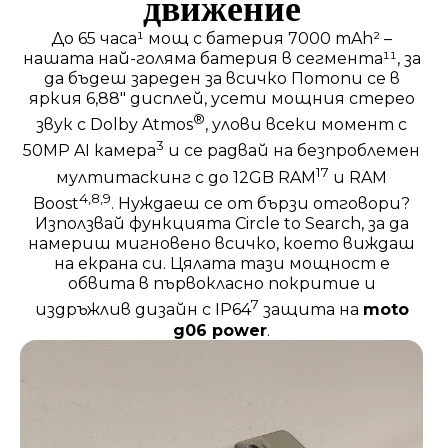
движение
До 65 часа¹ мощ с батерия 7000 mAh² –
нашата най-голяма батерия в сегмента¹¹, за
да бъдеш зареден за всичко Потопи се в
яркия 6,88" дисплей, усети мощния стерео
®
звук с Dolby Atmos
, улови всеки момент с
3
50MP AI камера
и се радвай на безпроблемен
17
мултитаскинг с до 12GB RAM
и RAM
4,8,9
Boost
. Нуждаеш се от бързи отговори?
Използвай функцията Circle to Search, за да
намериш мигновено всичко, което виждаш
на екрана си. Цялата тази мощност е
обвита в първокласно покритие и
7
издръжлив дизайн с IP64
защита на
moto
g06 power
.