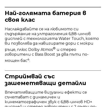
Най-голямата батерия в
своя клас
Наслаждавайте се на любимото си
съдържание на ултраголемия 6,88-инчов
дисплей с технологията Water Touch, която
ви позволява да навигирате дори с мокри
®
ръце, плюс Dolby Atmos
и стерео
говорители с Bass Boost за два пъти по-
4
мощен бас
.
Стриймвай със
зашеметяващи детайли
Впечатляващите визуални ефекти се
съчетават с динамичен и
кинематографичен звук с 6,88-инчов HD+
дисплей и стерео говорители с 2 пъти по-