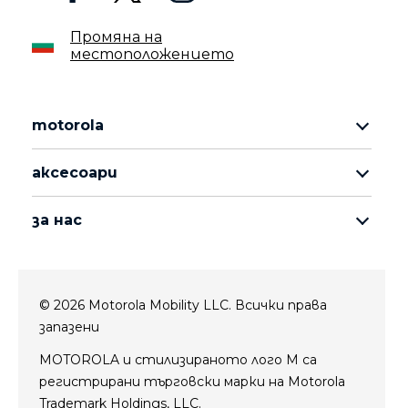
Промяна на
местоположението
motorola
серия motorola razr
аксесоари
серия motorola edge
всички продукти
серия moto g
за нас
moto buds
серия moto e
за motorola
moto tag
за lenovo
© 2026 Motorola Mobility LLC. Всички права
conditions of sale
запазени
условия за ползване
Website Privacy
MOTOROLA и стилизираното лого M са
регистрирани търговски марки на Motorola
иновации
Trademark Holdings, LLC.