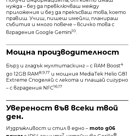
Получи информацията, от която имаш
нужда – без да превключваш между
приложения и без да прекъсваш това, което
правиш. Учиш, пишеш имейли, планираш
събития и много повече – всичко това с
10
вградения Google Gemini
.
Мощна производителност
4
Бърз и гладък мултитаскинг – с RAM Boost
8,9,17
до 12GB RAM
и мощния MediaTek Helio G81
Extreme Споделяй с лекота и плащай сигурно
16,17
– с вградения NFC
Увереност във всеки твой
ден.
Издръжливост и стил в едно –
moto g06
7
®