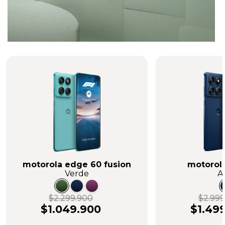
motorola edge 60 fusion
motorol
Verde
A
$2.299.900
$2.999
$1.049.900
$1.49