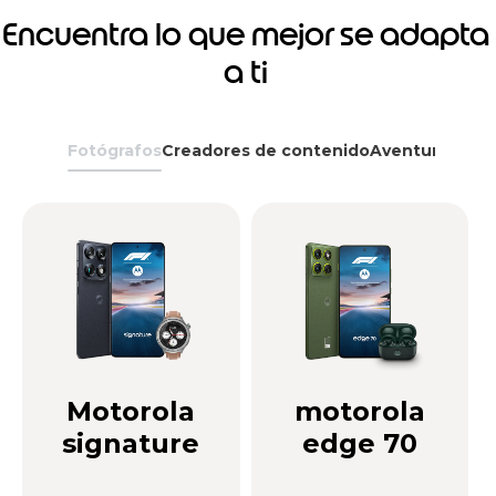
Encuentra lo que mejor se adapta
a ti
Fotógrafos
Creadores de contenido
Aventureros
G
Motorola
motorola
signature
edge 70