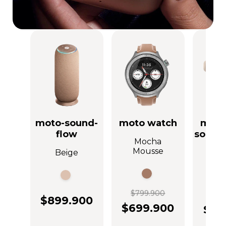
moto-sound-
moto watch
moto
flow
sound
Mocha
Mousse
Beige
Gris
$799.900
$69
$899.900
$699.900
$39