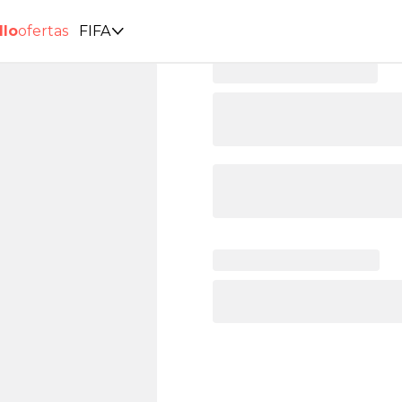
llo
ofertas
FIFA