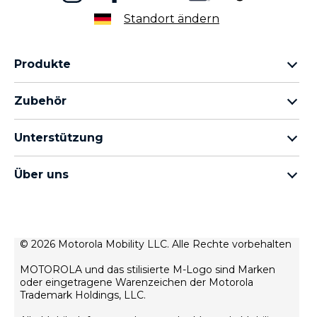
Standort ändern
Produkte
motorola razr Familie
Zubehör
motorola edge Familie
Kopfhörer
moto g Familie
Unterstützung
Kabel und Ladegeräte
moto e Familie
Meine Bestellungen
moto tag
thinkphone by motorola
Über uns
Software-Updates
alle Smartphones
Über Motorola
Unterstützung
Über Lenovo
Kontakt
Verkaufsbedingungen
© 2026 Motorola Mobility LLC. Alle Rechte vorbehalten
Reparaturstatus
Nutzungsbedingungen
Wiederherstellung und Smart-Assistent
MOTOROLA und das stilisierte M-Logo sind Marken
Datenschutz
oder eingetragene Warenzeichen der Motorola
motorola impressum
Trademark Holdings, LLC.
Innovation