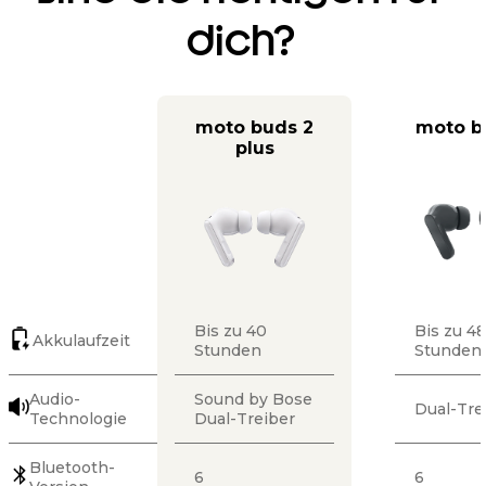
dich?
moto buds 2
moto b
plus
Bis zu 40
Bis zu 48
Akkulaufzeit
Stunden
Stunden
Audio-
Sound by Bose
Dual-Tre
Technologie
Dual-Treiber
Bluetooth-
6
6
Version