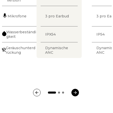
Mikrofone
3 pro Earbud
3 pro Ea
Wasserbeständi
IPX54
IP54
gkeit
Geräuschunterd
Dynamische
Dynamis
rückung
ANC
ANC