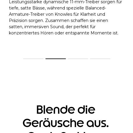
Musik so genießen, wie sie klingen soll – klar und voller
Details. LHDC (Low-Latency High-Definition Audio
Codec) sorgt für hochwertiges kabelloses Audio mit
geringer Latenz für ein reichhaltigeres und
®-Hörerlebnis.
immersiveres Bluetooth
Blende die
Geräusche aus.
Genieße klare