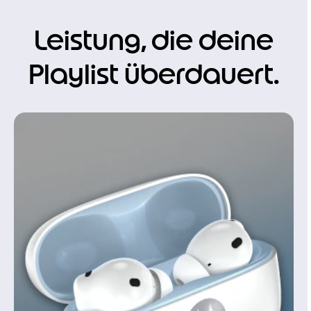
Leistung, die deine
Playlist überdauert.
I
t
e
m
1
o
f
1