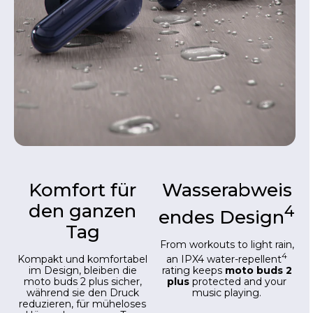
Komfort für
Wasserabweis
den ganzen
4
endes Design
Tag
From workouts to light rain,
4
an IPX4 water-repellent
Kompakt und komfortabel
rating keeps
moto buds 2
im Design, bleiben die
plus
protected and your
moto buds 2 plus sicher,
music playing.
während sie den Druck
reduzieren, für müheloses
Hören den ganzen Tag.