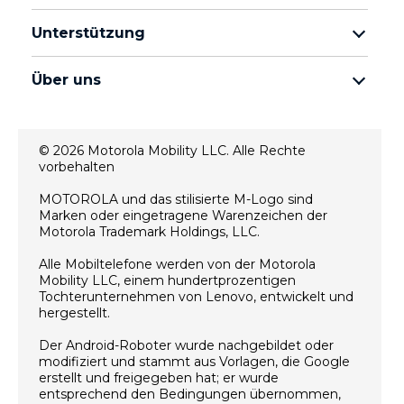
motorola edge Familie
Kopfhörer
moto g Familie
Unterstützung
Kabel und Ladegeräte
moto e Familie
Meine Bestellungen
moto tag
thinkphone by motorola
Über uns
Software-Updates
alle Smartphones
Über Motorola
Unterstützung
Über Lenovo
Kontakt
© 2026 Motorola Mobility LLC. Alle Rechte
Verkaufsbedingungen
vorbehalten
Reparaturstatus
Nutzungsbedingungen
Wiederherstellung und Smart-Assistent
MOTOROLA und das stilisierte M-Logo sind
Marken oder eingetragene Warenzeichen der
Datenschutz
motorola impressum
Motorola Trademark Holdings, LLC.
Innovation
Alle Mobiltelefone werden von der Motorola
Rekrutierung
Mobility LLC, einem hundertprozentigen
Datenschutzrichtlinie für Produkte
Tochterunternehmen von Lenovo, entwickelt und
hergestellt.
Der Android-Roboter wurde nachgebildet oder
modifiziert und stammt aus Vorlagen, die Google
erstellt und freigegeben hat; er wurde
entsprechend den Bedingungen übernommen,