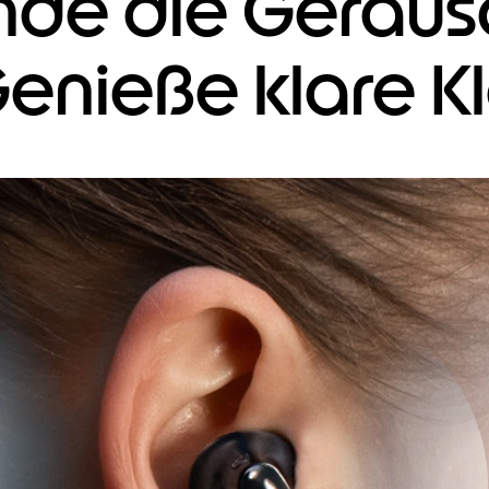
nde die Geräu
Genieße klare K