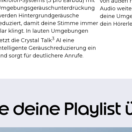
ikrofon-Systems (3 pro Earbud) mit
von außen h
mgebungsgeräuschunterdrückung
Audio weite
erden Hintergrundgeräusche
deine Umge
eduziert, damit deine Stimme immer
dein Hörerl
lar klingt. In lauten Umgebungen
3
etzt die Crystal Talk
AI eine
ntelligente Geräuschreduzierung ein
nd sorgt für deutlichere Anrufe.
ie deine Playlist