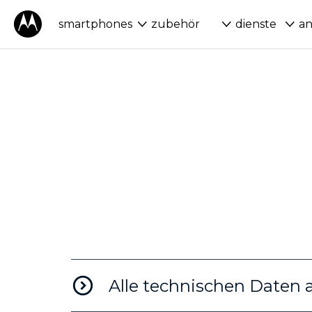
l
smartphones
zubehör
dienste
a
a
n
g
.
K
e
Alle technischen Daten 