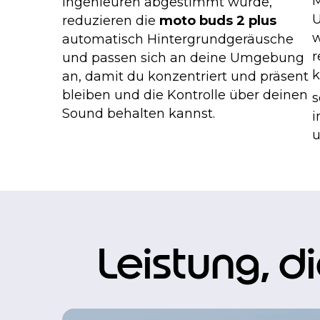
M
Ingenieuren abgestimmt wurde,
U
reduzieren die
moto buds 2 plus
w
automatisch Hintergrundgeräusche
r
und passen sich an deine Umgebung
k
an, damit du konzentriert und präsent
bleiben und die Kontrolle über deinen
s
Sound behalten kannst.
i
u
Leistung, d
I