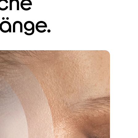
sche
länge.