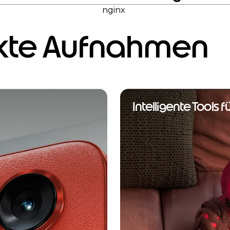
nginx
kte Aufnahmen
Intelligente Tools