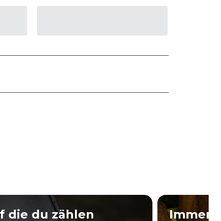
f die du zählen
Immer 