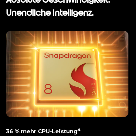
Unendliche Intelligenz.
I
t
e
m
1
o
f
1
4
36 % mehr CPU-Leistung