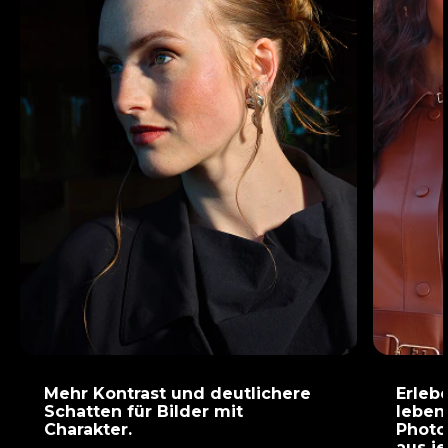
Mehr Kontrast und deutlichere
Erleb
Schatten für Bilder mit
leben
Charakter.
Photo
aus j