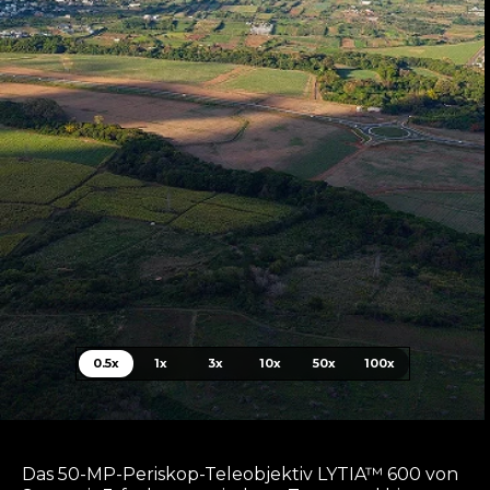
0.5x
1x
3x
10x
50x
100x
Das 50-MP-Periskop-Teleobjektiv LYTIA™ 600 von