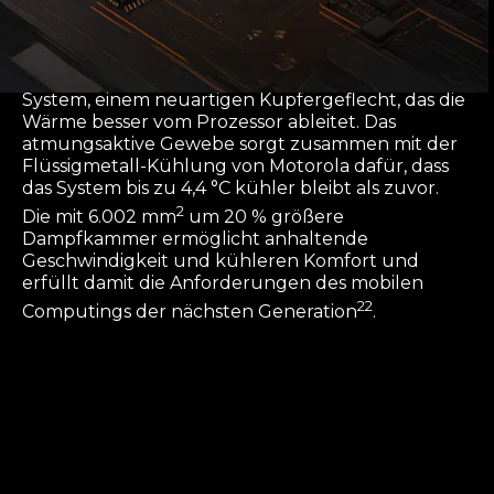
Der Snapdragon® 8 Gen 5 bietet starke und
konstante Leistung dank ArcticMesh Cooling
System, einem neuartigen Kupfergeflecht, das die
Wärme besser vom Prozessor ableitet. Das
atmungsaktive Gewebe sorgt zusammen mit der
Flüssigmetall-Kühlung von Motorola dafür, dass
das System bis zu 4,4 °C kühler bleibt als zuvor.
2
Die mit 6.002 mm
um 20 % größere
Dampfkammer ermöglicht anhaltende
Geschwindigkeit und kühleren Komfort und
erfüllt damit die Anforderungen des mobilen
22
Computings der nächsten Generation
.