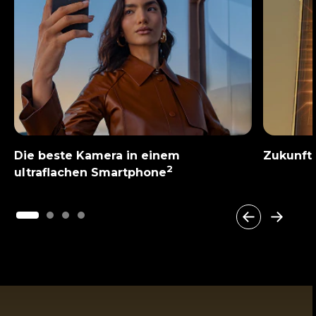
Die beste Kamera in einem
Zukunft
2
ultraflachen Smartphone
I
t
e
m
1
o
f