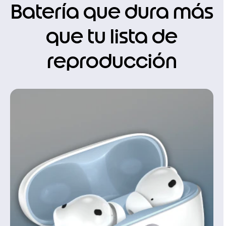
Batería que dura más
que tu lista de
reproducción
I
t
e
m
1
o
f
1