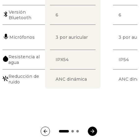
Versión
6
6
Bluetooth
Micrófonos
3 por auricular
3 por aur
Resistencia al
IPX54
IP54
agua
Reducción de
ANC dinámica
ANC din
ruido