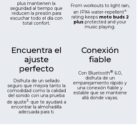
plus mantienen la
From workouts to light rain,
seguridad al tiempo que
4
an IPX4 water-repellent
reducen la presión para
rating keeps
moto buds 2
escuchar todo el día con
plus
protected and your
total confort.
music playing.
Encuentra el
Conexión
ajuste
fiable
perfecto
®
Con Bluetooth
6.0,
disfruta de un
Disfruta de un sellado
emparejamiento rápido y
seguro que mejora tanto la
una conexión fiable y
comodidad como la calidad
estable que se mantiene
del sonido con una prueba
allá donde vayas.
3,
de ajuste
que te ayudará a
encontrar la almohadilla
adecuada para ti.