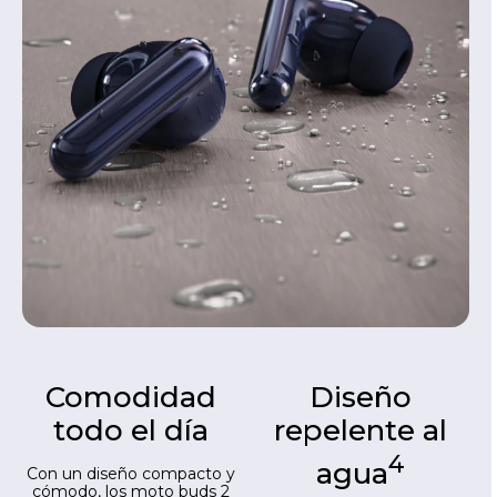
Comodidad
Diseño
todo el día
repelente al
4
agua
Con un diseño compacto y
cómodo, los moto buds 2