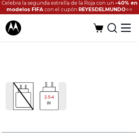
Celebra la segunda estrella de la Roja con un
-40% en
modelos FIFA
con el cupón
REYESDELMUNDO
⭐⭐