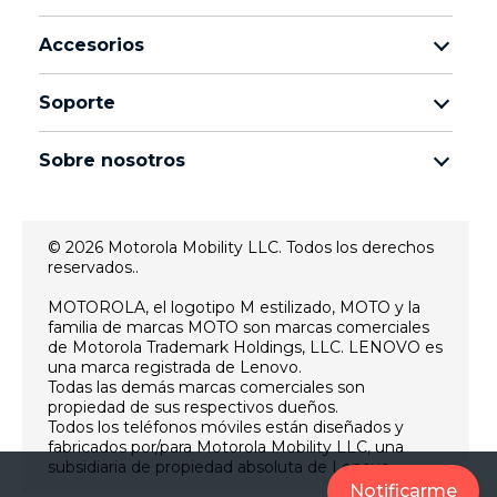
Familia motorola razr
Accesorios
Familia motorola edge
Auriculares
Familia moto g
Soporte
Cables y cargadores
Familia moto e
Mis pedidos
moto tag
thinkphone by motorola
Sobre nosotros
Actualizaciones de software
Todos los teléfonos
Sobre Motorola
Soporte
Sobre Lenovo
Contacto
© 2026 Motorola Mobility LLC. Todos los derechos
Condiciones de venta
reservados..
Estado de reparación
Condiciones de uso
Recuperación y asistente inteligente
MOTOROLA, el logotipo M estilizado, MOTO y la
familia de marcas MOTO son marcas comerciales
Política de privacidad web
de Motorola Trademark Holdings, LLC. LENOVO es
Innovación
una marca registrada de Lenovo.
Todas las demás marcas comerciales son
Empleos
propiedad de sus respectivos dueños.
Política de privacidad producto
Todos los teléfonos móviles están diseñados y
fabricados por/para Motorola Mobility LLC, una
subsidiaria de propiedad absoluta de Lenovo.
Notificarme