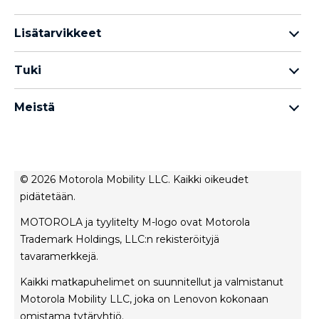
Motorola Razr -perhe
Lisätarvikkeet
Motorola Edge -perhe
Kuulokkeet
Motorola G -perhe
Tuki
Kaapelit ja laturit
Moto E -perhe
Omat tilaukset
moto tag
Thinkphone 25 by Motorola
Meistä
Ohjelmistopäivitykset
kaikki älypuhelimet
Tietoja Motorola
Tuki
Tietoja lenovo
Ota yhteyttä
Myyntiehdot
Korjauksen tila
© 2026 Motorola Mobility LLC. Kaikki oikeudet
Käyttöehdot
pidätetään.
Rescue- ja älyavustintyökalu
Tietosuojakäytäntö
MOTOROLA ja tyylitelty M-logo ovat Motorola
Innovaatio
Trademark Holdings, LLC:n rekisteröityjä
Urat
tavaramerkkejä.
Tuotteen yksityisyys
Kaikki matkapuhelimet on suunnitellut ja valmistanut
Motorola Mobility LLC, joka on Lenovon kokonaan
omistama tytäryhtiö.