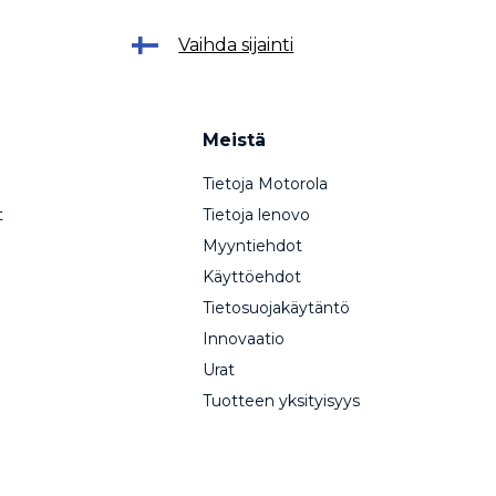
Vaihda sijainti
Meistä
Tietoja Motorola
t
Tietoja lenovo
Myyntiehdot
Käyttöehdot
Tietosuojakäytäntö
Innovaatio
Urat
Tuotteen yksityisyys