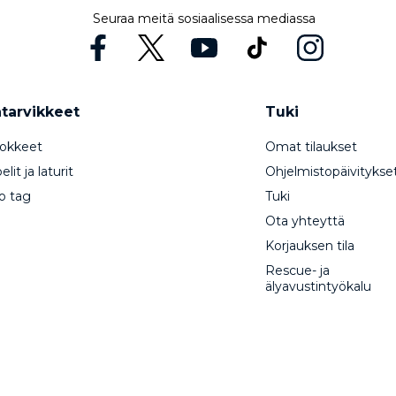
Seuraa meitä sosiaalisessa mediassa
ätarvikkeet
Tuki
okkeet
Omat tilaukset
lit ja laturit
Ohjelmistopäivitykse
o tag
Tuki
Ota yhteyttä
Korjauksen tila
Rescue- ja
älyavustintyökalu