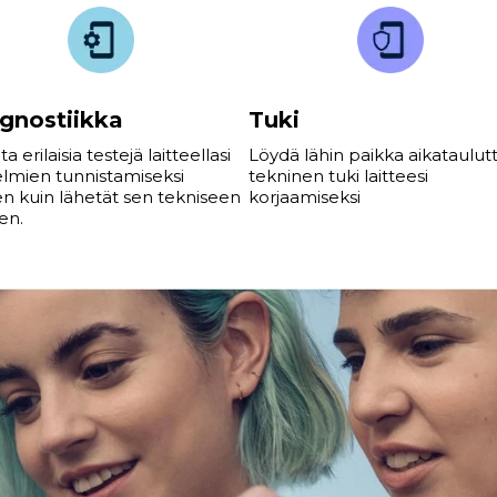
gnostiikka
Tuki
ta erilaisia testejä laitteellasi
Löydä lähin paikka aikataulut
lmien tunnistamiseksi
tekninen tuki laitteesi
n kuin lähetät sen tekniseen
korjaamiseksi
en.