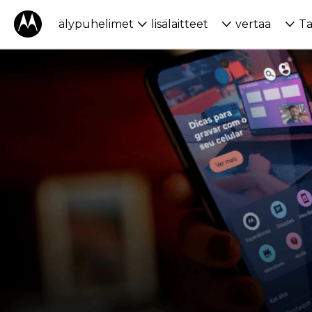
älypuhelimet
lisälaitteet
vertaa
Ta