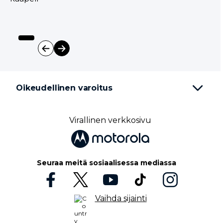
I
t
e
Oikeudellinen varoitus
m
1
o
f
Virallinen verkkosivu
2
Seuraa meitä sosiaalisessa mediassa
Vaihda sijainti