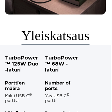
Yleiskatsaus
TurboPower
TurboPower
™ 125W Duo
™ 68W -
-laturi
laturi
Porttien
Number of
määrä
ports
®
©
Kaksi USB-C
-
Yksi USB-C
-
porttia
portti