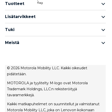
Tuotteet
Motorola Razr -perhe
Lisätarvikkeet
Motorola Edge -perhe
Kuulokkeet
Motorola G -perhe
Tuki
Kaapelit ja laturit
Moto E -perhe
Omat tilaukset
moto tag
Thinkphone 25 by Motorola
Meistä
Ohjelmistopäivitykset
kaikki älypuhelimet
Tietoja Motorola
Tuki
Tietoja lenovo
Ota yhteyttä
Myyntiehdot
Korjauksen tila
© 2026 Motorola Mobility LLC. Kaikki oikeudet
Käyttöehdot
pidätetään.
Rescue- ja älyavustintyökalu
Tietosuojakäytäntö
MOTOROLA ja tyylitelty M-logo ovat Motorola
Innovaatio
Trademark Holdings, LLC:n rekisteröityjä
Urat
tavaramerkkejä.
Tuotteen yksityisyys
Kaikki matkapuhelimet on suunnitellut ja valmistanut
Motorola Mobility LLC, joka on Lenovon kokonaan