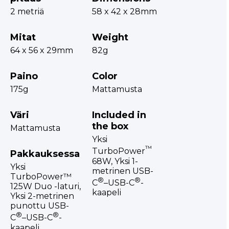
2 metriä
58 x 42 x 28mm
Mitat
Weight
64 x 56 x 29mm
82g
Paino
Color
175g
Mattamusta
Väri
Included in
the box
Mattamusta
Yksi
™
TurboPower
Pakkauksessa
68W, Yksi 1-
Yksi
metrinen USB-
TurboPower™
®
®
C
–USB-C
-
125W Duo -laturi,
kaapeli
Yksi 2-metrinen
punottu USB-
®
®
C
–USB-C
-
kaapeli