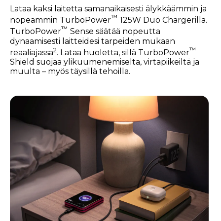
Lataa kaksi laitetta samanaikaisesti älykkäämmin ja
™
nopeammin TurboPower
125W Duo Chargerilla.
™
TurboPower
Sense säätää nopeutta
dynaamisesti laitteidesi tarpeiden mukaan
2
™
reaaliajassa
. Lataa huoletta, sillä TurboPower
Shield suojaa ylikuumenemiselta, virtapiikeiltä ja
muulta – myös täysillä tehoilla.