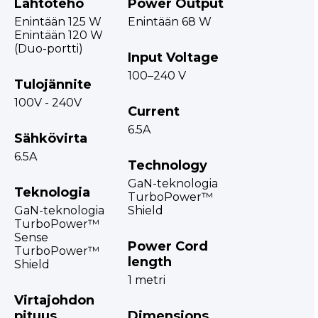
Lähtöteho
Power Output
Enintään 125 W
Enintään 68 W
Enintään 120 W
(Duo-portti)
Input Voltage
100–240 V
Tulojännite
100V - 240V
Current
6.5A
Sähkövirta
6.5A
Technology
GaN-teknologia
Teknologia
TurboPower™
GaN-teknologia
Shield
TurboPower™
Sense
Power Cord
TurboPower™
length
Shield
1 metri
Virtajohdon
pituus
Dimensions