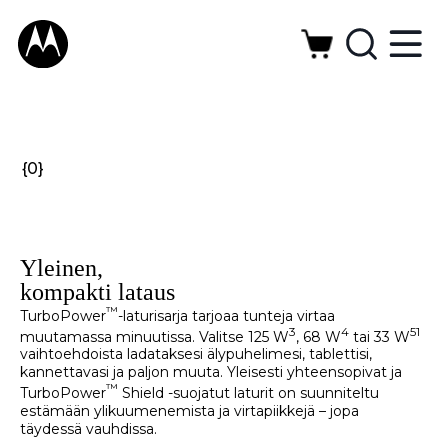
{0}
Yleinen,
kompakti lataus
™
TurboPower
-laturisarja tarjoaa tunteja virtaa
3
4
5
1
muutamassa minuutissa. Valitse 125 W
, 68 W
tai 33 W
vaihtoehdoista ladataksesi älypuhelimesi, tablettisi,
kannettavasi ja paljon muuta. Yleisesti yhteensopivat ja
™
TurboPower
Shield -suojatut laturit on suunniteltu
estämään ylikuumenemista ja virtapiikkejä – jopa
täydessä vauhdissa.