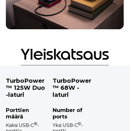
Yleiskatsaus
TurboPower
TurboPower
™ 125W Duo
™ 68W -
-laturi
laturi
Porttien
Number of
määrä
ports
®
©
Kaksi USB-C
-
Yksi USB-C
-
porttia
portti