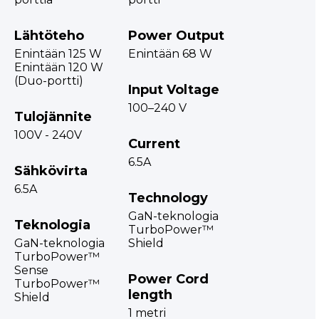
Lähtöteho
Power Output
Enintään 125 W
Enintään 68 W
Enintään 120 W
(Duo-portti)
Input Voltage
100–240 V
Tulojännite
100V - 240V
Current
6.5A
Sähkövirta
6.5A
Technology
GaN-teknologia
Teknologia
TurboPower™
GaN-teknologia
Shield
TurboPower™
Sense
Power Cord
TurboPower™
length
Shield
1 metri