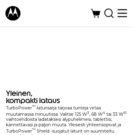
Yleinen,
kompakti lataus
™
TurboPower
-laturisarja tarjoaa tunteja virtaa
3
4
5
1
muutamassa minuutissa. Valitse 125 W
, 68 W
tai 33 W
vaihtoehdoista ladataksesi älypuhelimesi, tablettisi,
kannettavasi ja paljon muuta. Yleisesti yhteensopivat ja
™
TurboPower
Shield -suojatut laturit on suunniteltu