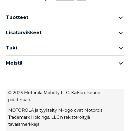
Tuotteet
Motorola Razr -perhe
Lisätarvikkeet
Motorola Edge -perhe
Kuulokkeet
Motorola G -perhe
Tuki
Kaapelit ja laturit
Moto E -perhe
Omat tilaukset
moto tag
Thinkphone 25 by Motorola
Meistä
Ohjelmistopäivitykset
kaikki älypuhelimet
Tietoja Motorola
Tuki
Tietoja lenovo
Ota yhteyttä
Myyntiehdot
Korjauksen tila
© 2026 Motorola Mobility LLC. Kaikki oikeudet
Käyttöehdot
pidätetään.
Rescue- ja älyavustintyökalu
Tietosuojakäytäntö
MOTOROLA ja tyylitelty M-logo ovat Motorola
Innovaatio
Trademark Holdings, LLC:n rekisteröityjä
Urat
tavaramerkkejä.