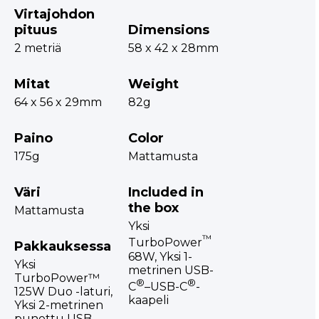
Virtajohdon
pituus
Dimensions
2 metriä
58 x 42 x 28mm
Mitat
Weight
64 x 56 x 29mm
82g
Paino
Color
175g
Mattamusta
Väri
Included in
the box
Mattamusta
Yksi
™
TurboPower
Pakkauksessa
68W, Yksi 1-
Yksi
metrinen USB-
TurboPower™
®
®
C
–USB-C
-
125W Duo -laturi,
kaapeli
Yksi 2-metrinen
punottu USB-