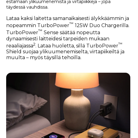
estämään ylikuumenemista ja virtapiikkejä – jopa
täydessä vauhdissa.
Lataa kaksi laitetta samanaikaisesti älykkäämmin ja
™
nopeammin TurboPower
125W Duo Chargerilla.
™
TurboPower
Sense säätää nopeutta
dynaamisesti laitteidesi tarpeiden mukaan
2
™
reaaliajassa
. Lataa huoletta, sillä TurboPower
Shield suojaa ylikuumenemiselta, virtapiikeiltä ja
muulta – myös täysillä tehoilla.