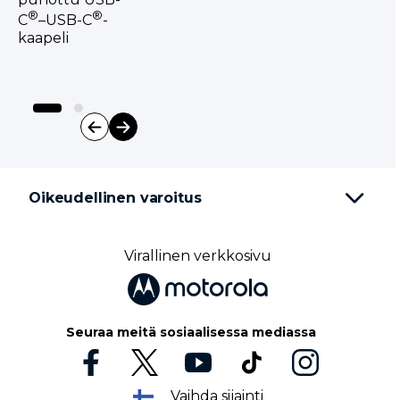
®
®
C
–USB-C
-
kaapeli
I
t
e
Oikeudellinen varoitus
m
1
o
f
Virallinen verkkosivu
2
Seuraa meitä sosiaalisessa mediassa
Vaihda sijainti