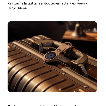
käyttämällä uutta razr-tuoteperhettä Flex View -
näkymässä.