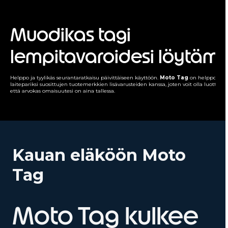
Muodikas tagi
lempitavaroidesi löytäm
Helppo ja tyylikäs seurantaratkaisu päivittäiseen käyttöön.
Moto Tag
on helppo yhdi
laitepariksi suosittujen tuotemerkkien lisävarusteiden kanssa, joten voit olla luottavais
että arvokas omaisuutesi on aina tallessa.
Kauan eläköön Moto
Tag
Moto Tag kulkee