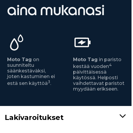
aina mukanasi
Moto Tag
on
Moto Tag
in paristo
suunniteltu
4
kestää vuoden
säänkestäväksi,
päivittäisessä
joten kastuminen ei
käytössä. Helposti
3
estä sen käyttöä
.
vaihdettavat paristot
myydään erikseen.
Lakivaroitukset