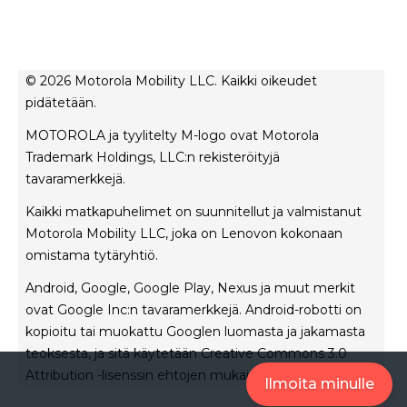
Ohjelmistopäivitykset
kaikki älypuhelimet
Tietoja Motorola
Tuki
Tietoja lenovo
Ota yhteyttä
Myyntiehdot
Korjauksen tila
© 2026 Motorola Mobility LLC. Kaikki oikeudet
Käyttöehdot
pidätetään.
Rescue- ja älyavustintyökalu
Tietosuojakäytäntö
MOTOROLA ja tyylitelty M-logo ovat Motorola
Innovaatio
Trademark Holdings, LLC:n rekisteröityjä
Urat
tavaramerkkejä.
Tuotteen yksityisyys
Kaikki matkapuhelimet on suunnitellut ja valmistanut
Motorola Mobility LLC, joka on Lenovon kokonaan
omistama tytäryhtiö.
Android, Google, Google Play, Nexus ja muut merkit
ovat Google Inc:n tavaramerkkejä. Android-robotti on
kopioitu tai muokattu Googlen luomasta ja jakamasta
teoksesta, ja sitä käytetään Creative Commons 3.0
Attribution -lisenssin ehtojen mukaisesti.
Ilmoita minulle