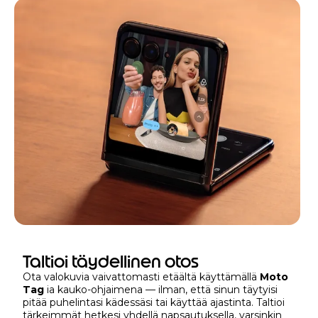
Taltioi täydellinen otos
Ota valokuvia vaivattomasti etäältä käyttämällä
Moto
Tag
ia kauko-ohjaimena — ilman, että sinun täytyisi
pitää puhelintasi kädessäsi tai käyttää ajastinta. Taltioi
tärkeimmät hetkesi yhdellä napsautuksella, varsinkin