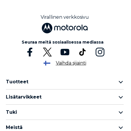
Virallinen verkkosivu
Seuraa meitä sosiaalisessa mediassa
Vaihda sijainti
Tuotteet
Motorola Razr -perhe
Lisätarvikkeet
Motorola Edge -perhe
Kuulokkeet
Motorola G -perhe
Tuki
Kaapelit ja laturit
Moto E -perhe
Omat tilaukset
moto tag
Thinkphone 25 by Motorola
Meistä