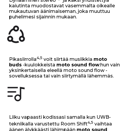
Dynaaminen stereo
ja kaksi yhdistettyä
kaiutinta muodostavat vasemmalta oikealle
mukautuvan äänimaiseman, joka muuttuu
puhelimesi sijainnin mukaan.
4,5
Pikasiirrolla
voit siirtää musiikkia
moto
buds
-kuulokkeista
moto sound flow
:hun vain
yksinkertaisella eleellä moto sound flow -
sovelluksessa tai vain siirtymällä lähemmäs.
Liiku vapaasti kodissasi samalla kun UWB-
4,5
tekniikalla varustettu Room Shift
vaihtaa
äänen älykkäästi lähimpään
moto sound