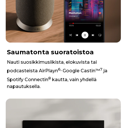
Saumatonta suoratoistoa
Nauti suosikkimusiikista, elokuvista tai
6,
7
podcasteista AirPlayn
Google Castin™
ja
8
Spotify Connectin
kautta, vain yhdellä
napautuksella.