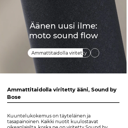
Äänen uusi ilme:
moto sound flow
Selkeästi tehokas
I
Ammattitaidolla viritetty ääni, Sound by
t
Bose
e
m
1
o
Kuuntelukokemus on täyteläinen ja
f
tasapainoinen. Kaikki nuotit kuulostavat
1
oikeanlaisilta, koska ne on viritetty Sound by