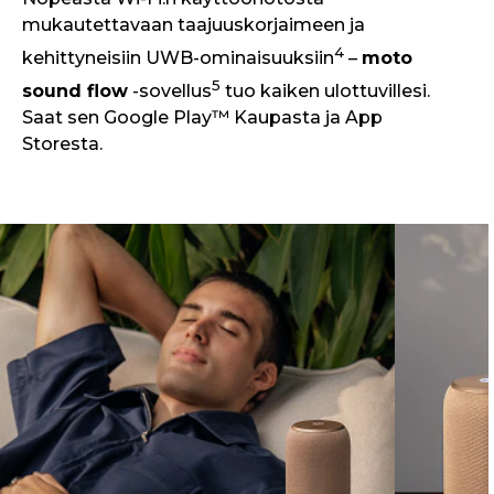
mukautettavaan taajuuskorjaimeen ja
4
kehittyneisiin UWB-ominaisuuksiin
–
moto
5
sound flow
-sovellus
tuo kaiken ulottuvillesi.
Saat sen Google Play™ Kaupasta ja App
Storesta.