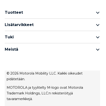
Tuotteet
Motorola Razr -perhe
Lisätarvikkeet
Motorola Edge -perhe
Kuulokkeet
Motorola G -perhe
Tuki
Kaapelit ja laturit
Moto E -perhe
Omat tilaukset
moto tag
Thinkphone 25 by Motorola
Meistä
Ohjelmistopäivitykset
kaikki älypuhelimet
Tietoja Motorola
Tuki
Tietoja lenovo
Ota yhteyttä
Myyntiehdot
Korjauksen tila
© 2026 Motorola Mobility LLC. Kaikki oikeudet
Käyttöehdot
pidätetään.
Rescue- ja älyavustintyökalu
Tietosuojakäytäntö
MOTOROLA ja tyylitelty M-logo ovat Motorola
Innovaatio
Trademark Holdings, LLC:n rekisteröityjä
Urat
tavaramerkkejä.
Tuotteen yksityisyys