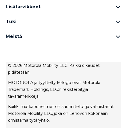
Motorola Razr -perhe
Lisätarvikkeet
Motorola Edge -perhe
Kuulokkeet
Motorola G -perhe
Tuki
Kaapelit ja laturit
Moto E -perhe
Omat tilaukset
moto tag
Thinkphone 25 by Motorola
Meistä
Ohjelmistopäivitykset
kaikki älypuhelimet
Tietoja Motorola
Tuki
Tietoja lenovo
Ota yhteyttä
Myyntiehdot
Korjauksen tila
© 2026 Motorola Mobility LLC. Kaikki oikeudet
Käyttöehdot
pidätetään.
Rescue- ja älyavustintyökalu
Tietosuojakäytäntö
MOTOROLA ja tyylitelty M-logo ovat Motorola
Innovaatio
Trademark Holdings, LLC:n rekisteröityjä
Urat
tavaramerkkejä.
Tuotteen yksityisyys
Kaikki matkapuhelimet on suunnitellut ja valmistanut
Motorola Mobility LLC, joka on Lenovon kokonaan
omistama tytäryhtiö.