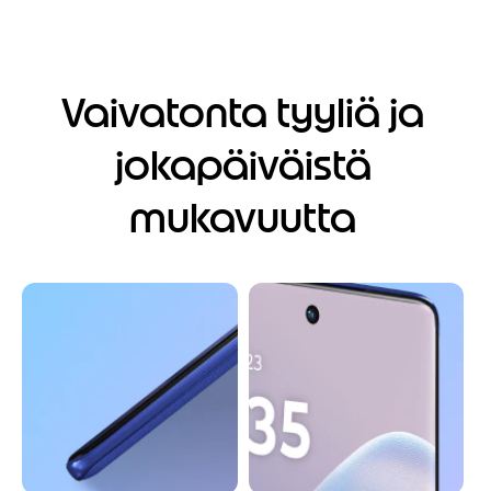
t
e
m
1
o
Vaivatonta tyyliä ja
f
4
jokapäiväistä
mukavuutta