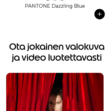
PANTONE Dazzling Blue
Ota jokainen valokuva
ja video luotettavasti
I
t
e
m
1
o
f
4