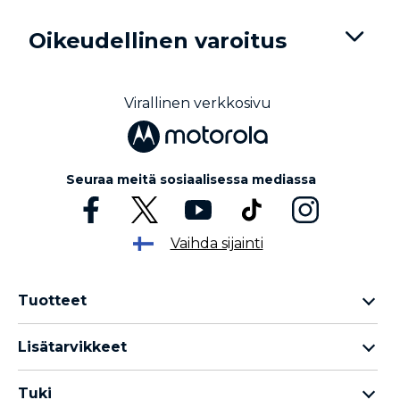
e
m
Oikeudellinen varoitus
1
o
f
5
Virallinen verkkosivu
Seuraa meitä sosiaalisessa mediassa
Vaihda sijainti
Tuotteet
Motorola Razr -perhe
Lisätarvikkeet
Motorola Edge -perhe
Kuulokkeet
Motorola G -perhe
Tuki