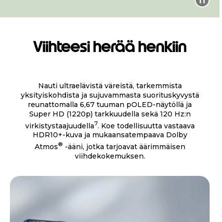
Viihteesi herää henkiin
Nauti ultraelävistä väreistä, tarkemmista
yksityiskohdista ja sujuvammasta suorituskyvystä
reunattomalla 6,67 tuuman pOLED-näytöllä ja
Super HD (1220p) tarkkuudella sekä 120 Hz:n
7
virkistystaajuudella
. Koe todellisuutta vastaava
HDR10+-kuva ja mukaansatempaava Dolby
®
Atmos
-ääni, jotka tarjoavat äärimmäisen
viihdekokemuksen.