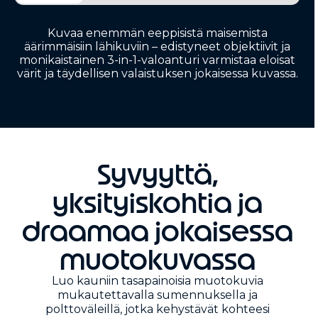
Kuvaa enemmän eeppisistä maisemista
äärimmäisiin lähikuviin – edistyneet objektiivit ja
monikaistainen 3-in-1-valoanturi varmistaa eloisat
värit ja täydellisen valaistuksen jokaisessa kuvassa.
Syvyyttä,
yksityiskohtia ja
draamaa jokaisessa
muotokuvassa
Luo kauniin tasapainoisia muotokuvia
mukautettavalla sumennuksella ja
polttoväleillä, jotka kehystävät kohteesi