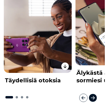
Älykästä
Täydellisiä otoksia
sormiesi u
I