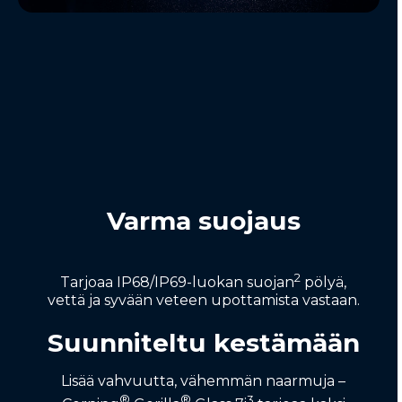
Varma suojaus
2
Tarjoaa IP68/IP69-luokan suojan
pölyä,
vettä ja syvään veteen upottamista vastaan.
Suunniteltu kestämään
Lisää vahvuutta, vähemmän naarmuja –
®
®
3