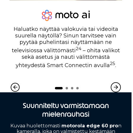
Haluatko näyttää valokuvia tai videoita
suurella näytöllä? Sinun tarvitsee vain
pyytää puhelintasi näyttämään ne
24
televisiossa välittömästi
– ohita valikot
sekä asetus ja nauti välittömästä
25
yhteydestä Smart Connectin avulla
.
Suunniteltu varmistamaan
mielenrauhasi
Kuvaa huolettomasti
motorola edge 60 pro
n
kameralla, joka on valmistettu kestämään