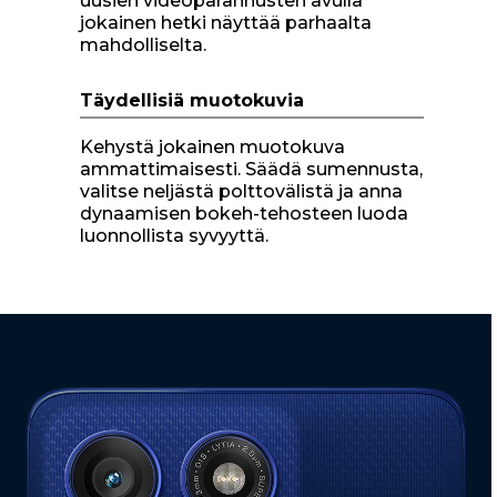
uusien videoparannusten avulla
jokainen hetki näyttää parhaalta
mahdolliselta.
Täydellisiä muotokuvia
Kehystä jokainen muotokuva
ammattimaisesti. Säädä sumennusta,
valitse neljästä polttovälistä ja anna
dynaamisen bokeh-tehosteen luoda
luonnollista syvyyttä.