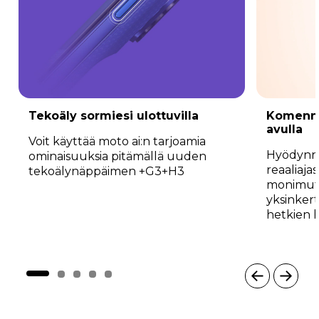
Tekoäly sormiesi ulottuvilla
Komenna
avulla
Voit käyttää moto ai:n tarjoamia
Hyödynnä
ominaisuuksia pitämällä uuden
reaaliaja
tekoälynäppäimen +G3+H3
monimutk
yksinkert
hetkien h
I
t