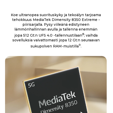
Koe ultranopea suorituskyky ja tekoälyn tarjoama
tehokkuus MediaTek Dimensity 8350 Extreme -
piirisarjalla. Pysy viileänä edistyneen
lämmönhallinnan avulla ja tallenna enemmän
8
jopa 512 Gt:n UFS 4.0 -tallennustilaan
; vaihda
sovelluksia vaivattomasti jopa 12 Gt:n seuraavan
9
sukupolven RAM-muistilla
.