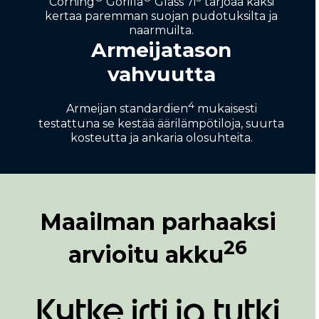
Corning
Gorilla
Glass 7i
tarjoaa kaksi
kertaa paremman suojan pudotuksilta ja
naarmuilta.
Armeijatason
vahvuutta
4
Armeijan standardien
mukaisesti
testattuna se kestää äärilämpötiloja, suurta
kosteutta ja ankaria olosuhteita.
Maailman parhaaksi
26
arvioitu akku
Kytke irti ja tutki