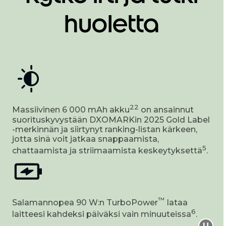
huoletta
22
Massiivinen 6 000 mAh akku
on ansainnut
suorituskyvystään DXOMARKin 2025 Gold Label
-merkinnän ja siirtynyt ranking-listan kärkeen,
jotta sinä voit jatkaa snappaamista,
5
chattaamista ja striimaamista keskeytyksettä
.
™
Salamannopea 90 W:n TurboPower
lataa
6
laitteesi kahdeksi päiväksi vain minuuteissa
.