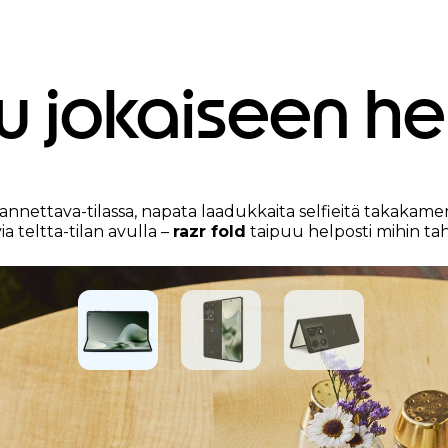
u jokaiseen h
annettava-tilassa, napata laadukkaita selfieitä takakamera
 teltta-tilan avulla –
razr fold
taipuu helposti mihin ta