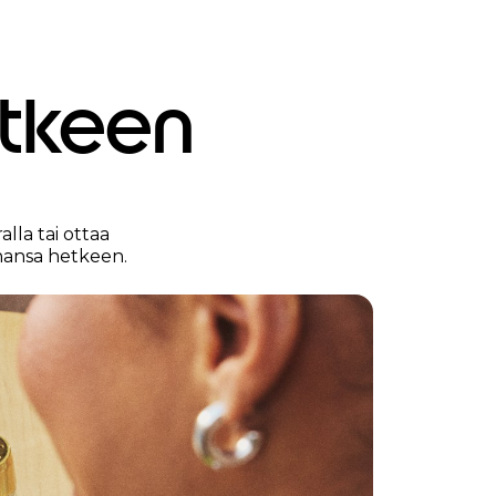
etkeen
lla tai ottaa
hansa hetkeen.