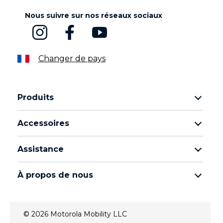
Nous suivre sur nos réseaux sociaux
Changer de pays
Produits
Famille Motorola Razr
Accessoires
Famille Motorola Edge
Écouteurs
Famille Moto g
Assistance
Câbles et chargeurs
Famille Moto E
Mes commandes
moto tag
Thinkphone by motorola
À propos de nous
Mises à jour logicielles
Tous les téléphones
À propos de Motorola
Support
À propos de Lenovo
Contactez-nous
© 2026 Motorola Mobility LLC
Conditions de vente