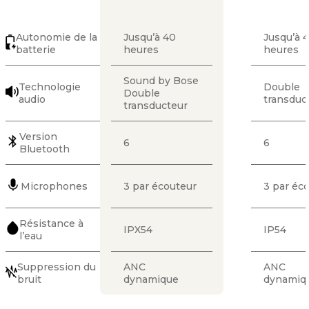
Autonomie de la
Jusqu’à 40
Jusqu’à 
batterie
heures
heures
Sound by Bose
Technologie
Double
Double
audio
transduc
transducteur
Version
6
6
Bluetooth
Microphones
3 par écouteur
3 par éc
Résistance à
IPX54
IP54
l’eau
Suppression du
ANC
ANC
bruit
dynamique
dynamiq