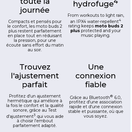
toute la
4
hydrofuge
journée
From workouts to light rain,
4
an IPX4 water-repellent
Compacts et pensés pour
rating keeps
moto buds 2
le confort, les moto buds 2
plus
protected and your
plus restent parfaitement
music playing.
en place tout en réduisant
la pression, pour une
écoute sans effort du matin
au soir.
Trouvez
Une
l'ajustement
connexion
parfait
fiable
Profitez d'un ajustement
®
Grâce au Bluetooth
6.0,
hermétique qui améliore à
profitez d'une association
la fois le confort et la qualité
rapide et d'une connexion
sonore, grâce au Test
stable et puissante, où que
3
d'ajustement
qui vous aide
vous soyez.
à choisir l'embout
parfaitement adapté.