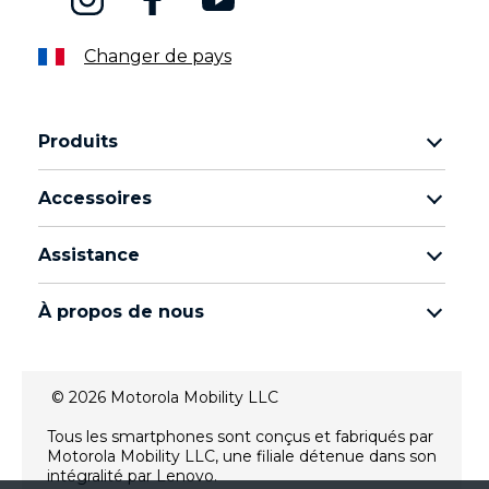
Changer de pays
Produits
Famille Motorola Razr
Accessoires
Famille Motorola Edge
Écouteurs
Famille Moto g
Assistance
Câbles et chargeurs
Famille Moto E
Mes commandes
moto tag
Thinkphone by motorola
À propos de nous
Mises à jour logicielles
Tous les téléphones
À propos de Motorola
Support
À propos de Lenovo
Contactez-nous
© 2026 Motorola Mobility LLC
Conditions de vente
Suivre votre réparation
Tous les smartphones sont conçus et fabriqués par
Conditions d'utilisation
Rescue and Smart Assistant Tool
Motorola Mobility LLC, une filiale détenue dans son
intégralité par Lenovo.
Politique de confidentialité