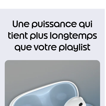
Une puissance qui
tient plus longtemps
que votre playlist
I
t
e
m
1
o
f
1