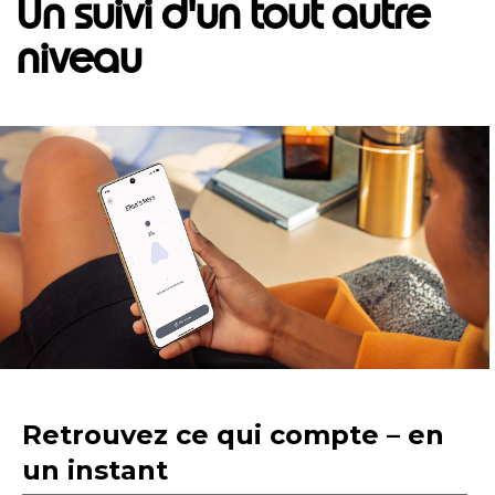
Un suivi d'un tout autre
niveau
I
t
e
m
1
o
f
1
Retrouvez ce qui compte – en
un instant