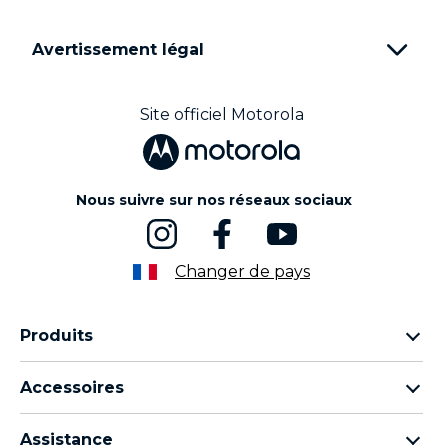
Avertissement légal
Site officiel Motorola
Nous suivre sur nos réseaux sociaux
Changer de pays
Produits
Famille Motorola Razr
Accessoires
Famille Motorola Edge
Écouteurs
Famille Moto g
Assistance