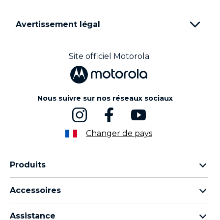
Avertissement légal
Site officiel Motorola
Nous suivre sur nos réseaux sociaux
Changer de pays
Produits
Famille Motorola Razr
Accessoires
Famille Motorola Edge
Écouteurs
Famille Moto g
Assistance