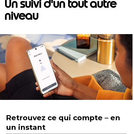
Un suivi d'un tout autre
niveau
I
t
e
m
1
o
f
1
Retrouvez ce qui compte – en
un instant