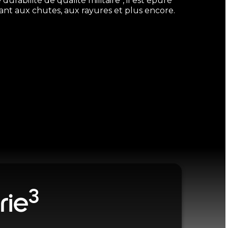
 durabilité de qualité militaire
, il est épuré
tant aux chutes, aux rayures et plus encore.
3
rie