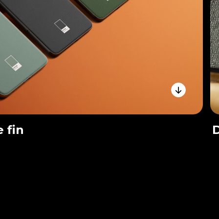
 fin
D