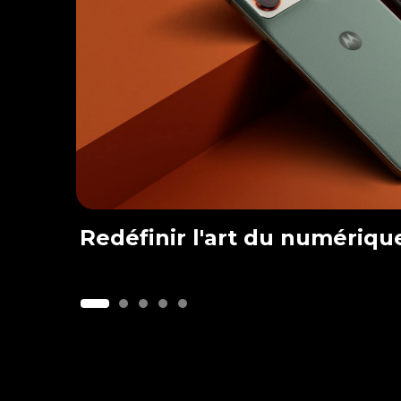
Redéfinir l'art du numérique
I
t
e
m