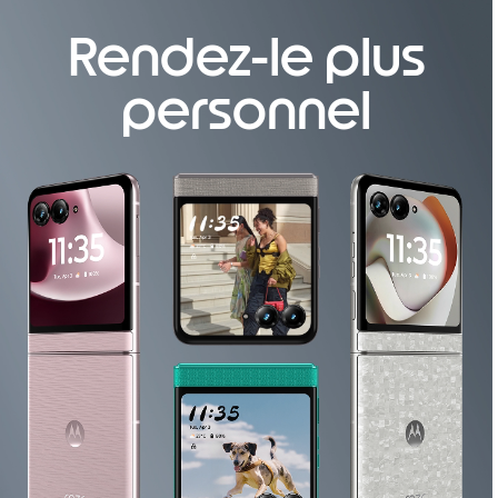
m
Rendez-le plus
1
o
f
personnel
4