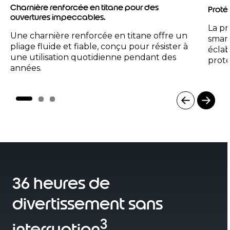
Charnière renforcée en titane pour des
Proté
ouvertures impeccables.
La pr
Une charnière renforcée en titane offre un
smart
pliage fluide et fiable, conçu pour résister à
éclab
une utilisation quotidienne pendant des
prote
années.
I
t
e
m
1
36 heures de
o
f
divertissement sans
3
3
interruption