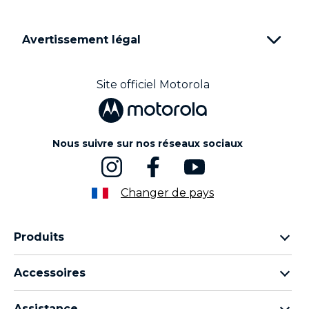
Avertissement légal
Site officiel Motorola
Nous suivre sur nos réseaux sociaux
Changer de pays
Produits
Famille Motorola Razr
Accessoires
Famille Motorola Edge
Écouteurs
Famille Moto g
Assistance