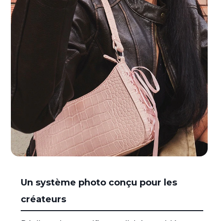
I
Un système photo conçu pour les
t
e
créateurs
m
1