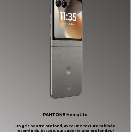
4
PANTONE Hematite
Un gris neutre profond, avec une texture raffinée
inspirée du tissage, qui apporte une profondeur