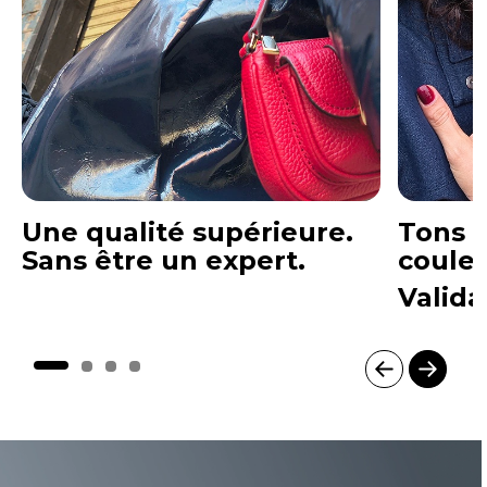
Une qualité supérieure.
Tons f
Sans être un expert.
coule
Valida
I
t
e