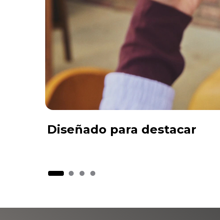
Diseñado para destacar
I
t
e