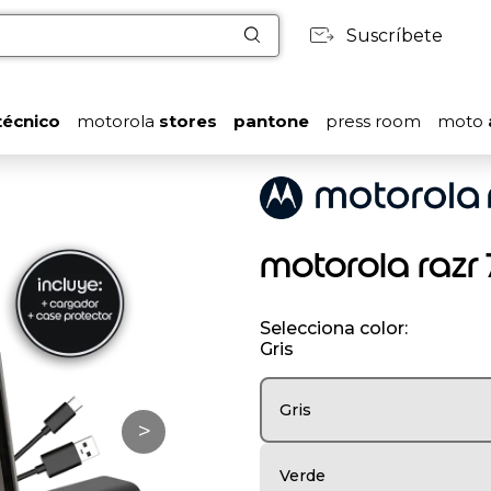
Suscríbete
técnico
motorola
stores
pantone
press room
moto
motorola razr 
Selecciona color:
Gris
Gris
>
Verde