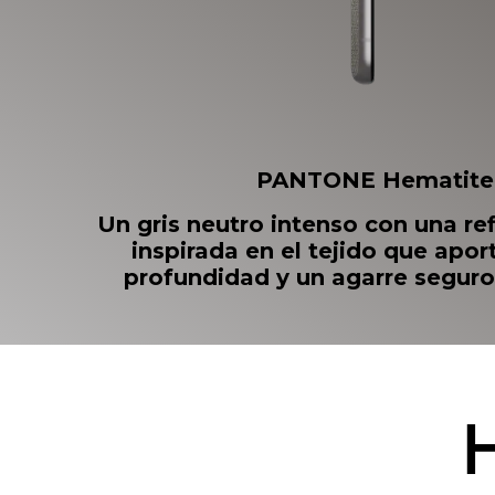
PANTONE Hematite
Un gris neutro intenso con una re
inspirada en el tejido que aport
profundidad y un agarre segur