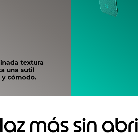
finada textura
a una sutil
o y cómodo.
Haz más sin abri