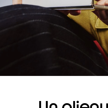
fi
c
a
d
o
c
Un plie