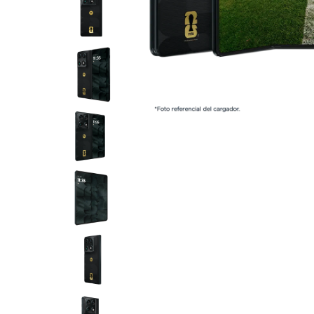
I
t
e
m
1
o
f
9