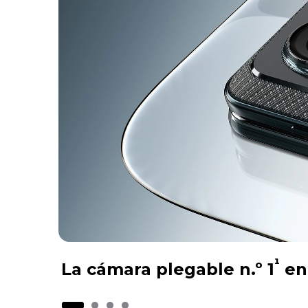
¹
La cámara plegable n.º 1
en