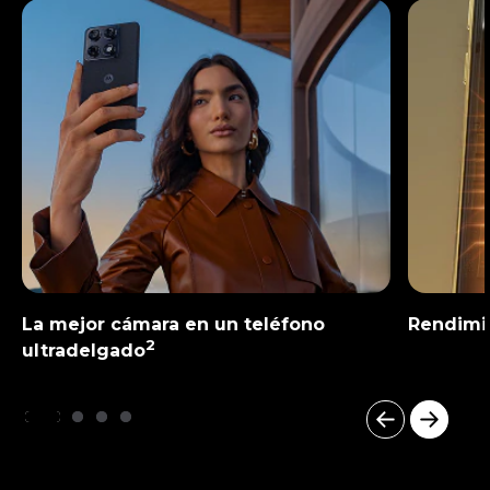
La mejor cámara en un teléfono
Rendimie
2
ultradelgado
I
t
e