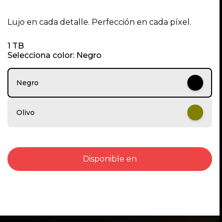
I
t
Lujo en cada detalle. Perfección en cada píxel.
e
m
1 TB
1
Selecciona color: Negro
o
f
1
Negro
1
Olivo
Disponible en