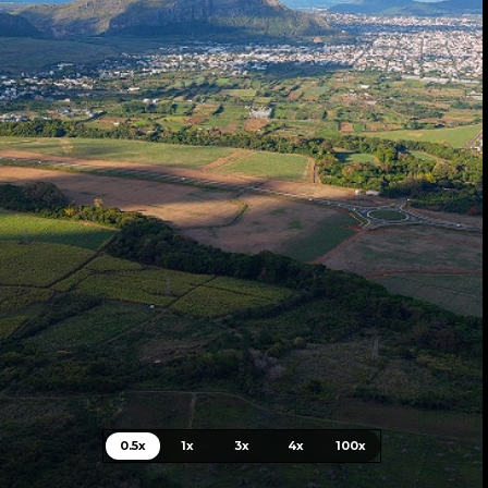
0.5x
1x
3x
4x
100x