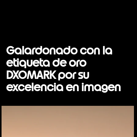
Galardonado con la
etiqueta de oro
DXOMARK por su
excelencia en imagen
I
t
e
m
1