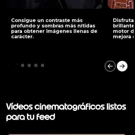
Consigue un contraste más
Disfruta
profundo y sombras más nítidas
brillant
para obtener imágenes llenas de
motor de
carácter.
mejora c
I
t
e
m
1
o
Vídeos cinematográficos listos
f
5
para tu feed