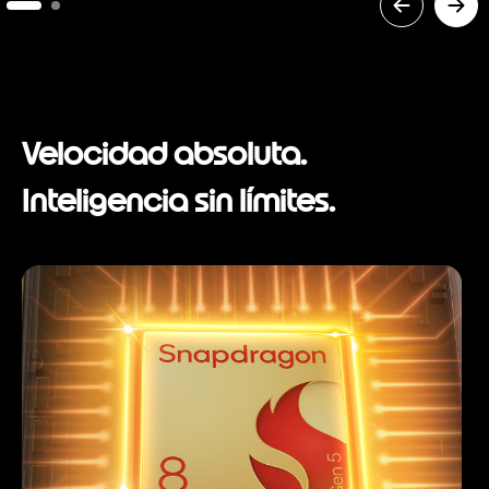
Velocidad absoluta.
Inteligencia sin límites.
I
t
e
m
1
o
f
1