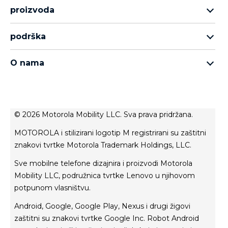
proizvoda
asortiman motorola razr
podrška
asortiman moto edge
podrška
asortiman moto g
O nama
asortiman moto e
о Motorola
Thinkphone 25 by motorola
о Lenovo
politika privatnosti
© 2026 Motorola Mobility LLC. Sva prava pridržana.
uvjeti korištenja
MOTOROLA i stilizirani logotip M registrirani su zaštitni
uvjeti prodaje
znakovi tvrtke Motorola Trademark Holdings, LLC.
inovacija
Sve mobilne telefone dizajnira i proizvodi Motorola
privatnost proizvoda
Mobility LLC, podružnica tvrtke Lenovo u njihovom
potpunom vlasništvu.
Android, Google, Google Play, Nexus i drugi žigovi
zaštitni su znakovi tvrtke Google Inc. Robot Android