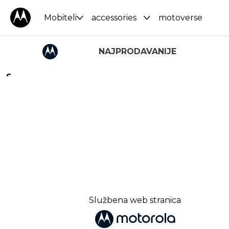
Mobiteli
accessories
motoverse
NAJPRODAVANIJE
S
k
i
p
t
o
p
r
o
d
u
c
t
Službena web stranica
s