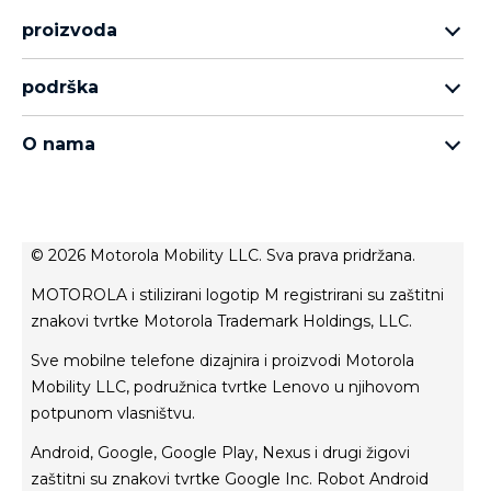
proizvoda
asortiman motorola razr
podrška
asortiman moto edge
podrška
asortiman moto g
O nama
asortiman moto e
о Motorola
Thinkphone 25 by motorola
о Lenovo
politika privatnosti
© 2026 Motorola Mobility LLC. Sva prava pridržana.
uvjeti korištenja
MOTOROLA i stilizirani logotip M registrirani su zaštitni
uvjeti prodaje
znakovi tvrtke Motorola Trademark Holdings, LLC.
inovacija
Sve mobilne telefone dizajnira i proizvodi Motorola
privatnost proizvoda
Mobility LLC, podružnica tvrtke Lenovo u njihovom
potpunom vlasništvu.
Android, Google, Google Play, Nexus i drugi žigovi
zaštitni su znakovi tvrtke Google Inc. Robot Android