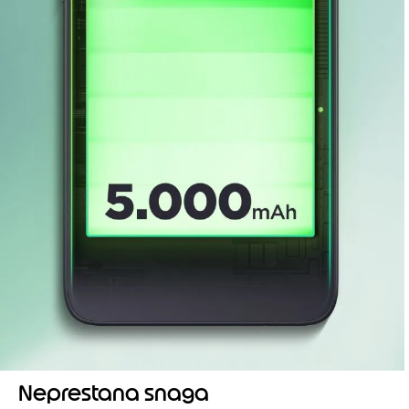
Neprestana snaga
Radite i igrajte igre satima zahvaljujući bateriji
masovnog kapaciteta od 5000 mAh i pobrinite se da
5
zabavu nikad ne prekinu brige oko napajanja
.