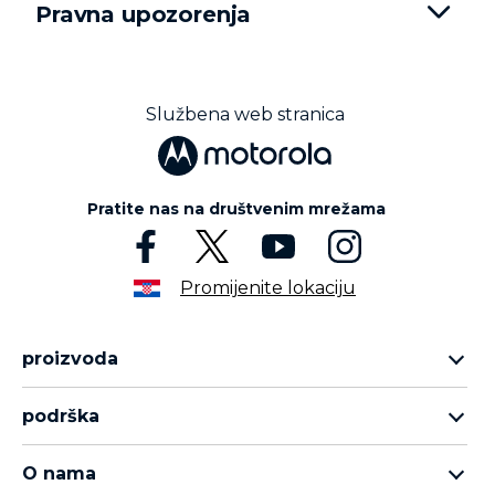
Službena web stranica
Pratite nas na društvenim mrežama
Promijenite lokaciju
proizvoda
asortiman motorola razr
podrška
asortiman moto edge
podrška
asortiman moto g
O nama