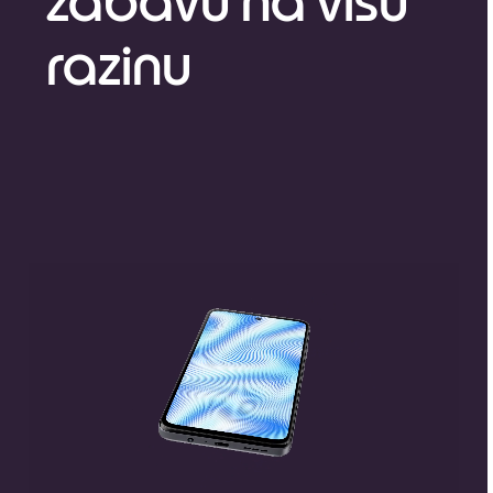
zabavu na višu
razinu