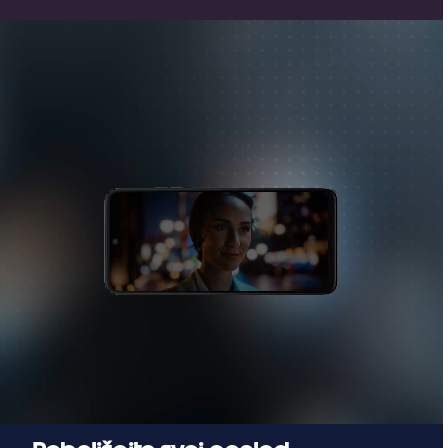
Poboljšajte svoj pogled
Dobijte jasne i svijetle prikaze čak i na otvorenom
koristeći Display Color Boost za poboljšanu vidljivost
zaslona i kvalitetu boje. Tamna se područja prikazuju