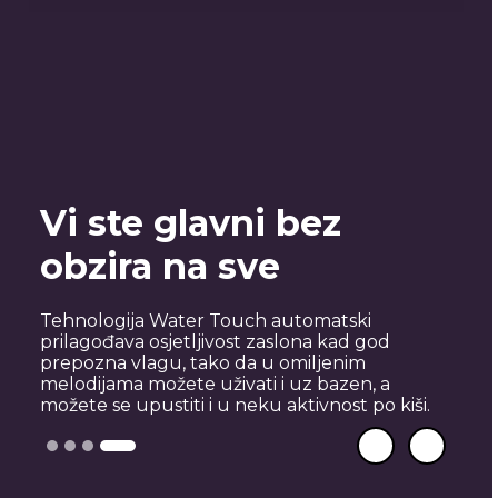
Šira slika
Osjetite čaroliju svojih omiljenih sadržaja na
velikom i svijetlom Full HD+ zaslonu od 6,72
inča