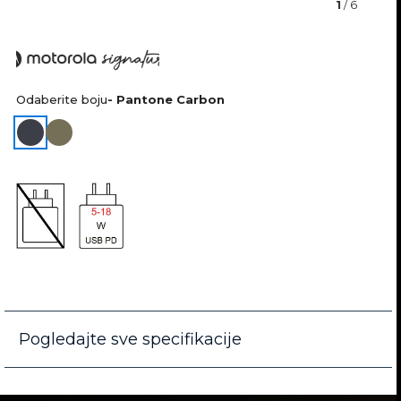
1
/ 6
a
t
u
Odaberite boju
- Pantone Carbon
r
e
Pogledajte sve specifikacije