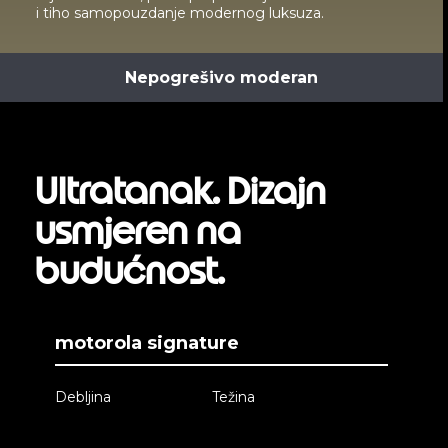
i tiho samopouzdanje modernog luksuza.
Nepogrešivo moderan
Ultratanak. Dizajn
usmjeren na
budućnost.
motorola signature
Debljina
Težina