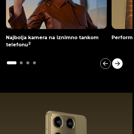
Najbolja kamera na iznimno tankom
Perform
2
telefonu
I
t
e
m
1
o
f
4