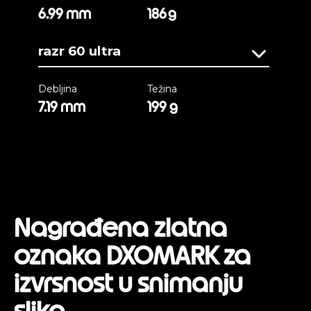
6.99 mm
186 g
razr 60 ultra
Debljina
Težina
7.19 mm
199 g
Nagrađena zlatna
oznaka DXOMARK za
izvrsnost u snimanju