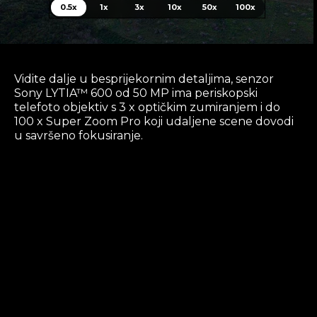
0.5x
1x
3x
10x
50x
100x
Vidite dalje u besprijekornim detaljima, senzor
Sony LYTIA™ 600 od 50 MP ima periskopski
telefoto objektiv s 3 x optičkim zumiranjem i do
100 x Super Zoom Pro koji udaljene scene dovodi
u savršeno fokusiranje.
Učinite više uz Google