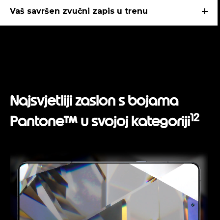
Vaš savršen zvučni zapis u trenu
Najsvjetliji zaslon s bojama
12
Pantone™ u svojoj kategoriji
I
t
e
m
1
o
f
1