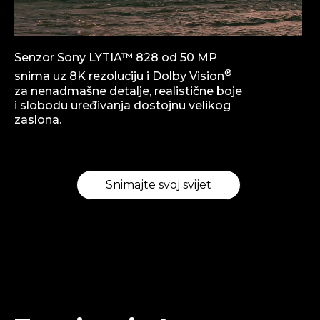
Senzor Sony LYTIA™ 828 od 50 MP
®
snima uz 8K rezoluciju i Dolby Vision
za nenadmašne detalje, realistične boje
i slobodu uređivanja dostojnu velikog
zaslona.
Snimajte svoj svijet