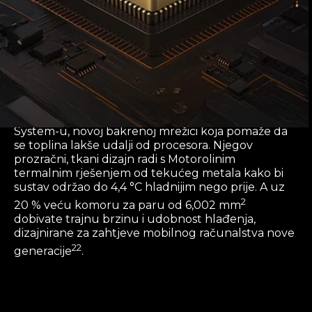
Snapdragon® 8 Gen 5 pruža snažne i dosljedne
performanse zahvaljujući ArcticMesh Cooling
System-u, novoj bakrenoj mrežici koja pomaže da
se toplina lakše udalji od procesora. Njegov
prozračni, tkani dizajn radi s Motorolinim
termalnim rješenjem od tekućeg metala kako bi
sustav održao do 4,4 °C hladnijim nego prije. A uz
2
20 % veću komoru za paru od 6,002 mm
dobivate trajnu brzinu i udobnost hlađenja,
dizajnirane za zahtjeve mobilnog računalstva nove
22
generacije
.