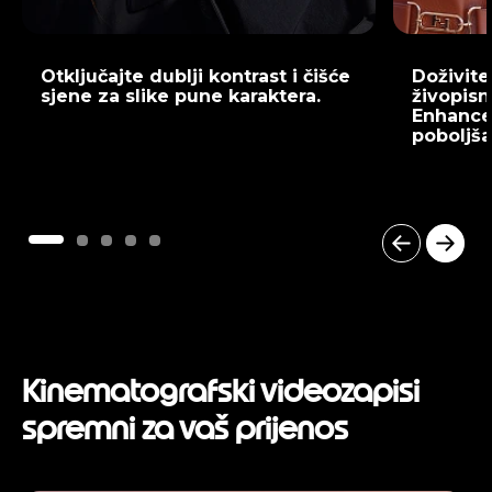
Otključajte dublji kontrast i čišće
Doživite 
sjene za slike pune karaktera.
živopisn
Enhance
poboljša
I
t
e
m
1
o
Kinematografski videozapisi
f
5
spremni za vaš prijenos