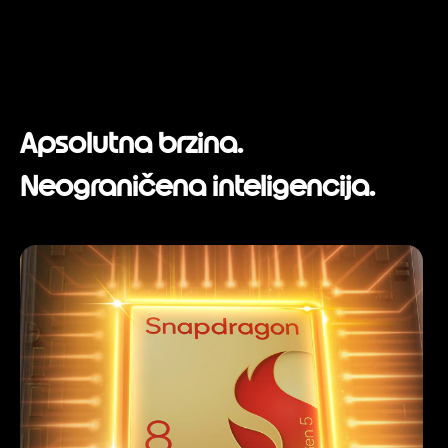
Apsolutna brzina.
Neograničena inteligencija.
I
t
e
m
1
o
f
1