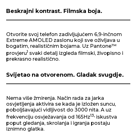
Beskrajni kontrast. Filmska boja.
Otvorite svoj telefon zadivljujućem 6,9-inčnom
Extreme AMOLED zaslonu koji sve oživljava u
bogatim, realističnim bojama. Uz Pantone™
1
provjeru
svaki detalj izgleda filmski, živopisno i
prekrasno realistično.
Svijetao na otvorenom. Gladak svugdje.
Nema više žmirenja. Način rada za jarka
osvjetljenja aktivira se kada je izložen suncu,
poboljšavajući vidljivost do 3000 nita. A uz
13,
frekvenciju osvježavanja od 165Hz
iskustva
poput gledanja, skrolanja i igranja postaju
iznimno glatka.