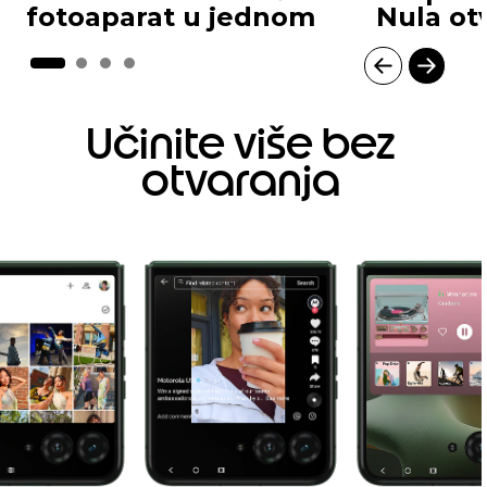
fotoaparat u jednom
Nula ot
I
t
Učinite više bez
e
m
otvaranja
1
o
f
4