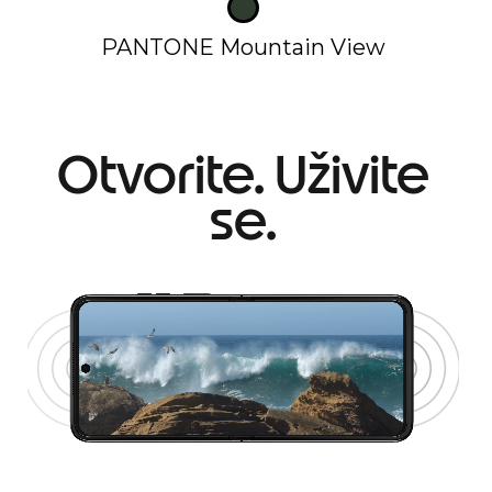
PANTONE Mountain View
Otvorite. Uživite
se.
I
t
e
m
1
o
f
1