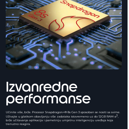
Izvanredne
performanse
Učinite više, brže. Procesor Snapdragon^® 8s Gen 3 sposoban se nositi sa svime.
3
Uživajte u glatkom obavljanju više zadataka istovremeno uz do 12GB RAM-a
,
brže učitavanje aplikacija i pametniju umjetnu inteligenciju uređaja koja
trenutno reagira.