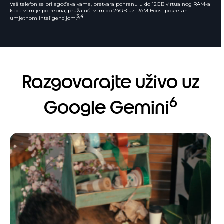
Vaš telefon se prilagođava vama, pretvara pohranu u do 12GB virtualnog RAM-a
kada vam je potrebna, pružajući vam do 24GB uz RAM Boost pokretan
3,4
umjetnom inteligencijom.
Razgovarajte uživo uz
6
Google Gemini