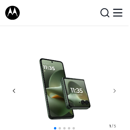
1
/ 5