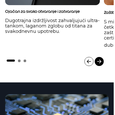
Ojačan za svako otvaranje i zatvaranje
Zašti
Dugotrajna izdržljivost zahvaljujući ultra-
S mi
tankom, laganom zglobu od titana za
četk
svakodnevnu upotrebu.
zašt
cert
dubi
I
t
e
m
1
o
f
3