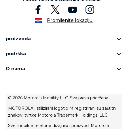
Promijenite lokaciju
proizvoda
asortiman motorola razr
podrška
asortiman moto edge
podrška
asortiman moto g
O nama
asortiman moto e
о Motorola
Thinkphone 25 by motorola
о Lenovo
politika privatnosti
© 2026 Motorola Mobility LLC. Sva prava pridržana.
uvjeti korištenja
MOTOROLA i stilizirani logotip M registrirani su zaštitni
uvjeti prodaje
znakovi tvrtke Motorola Trademark Holdings, LLC.
inovacija
Sve mobilne telefone dizajnira i proizvodi Motorola
privatnost proizvoda