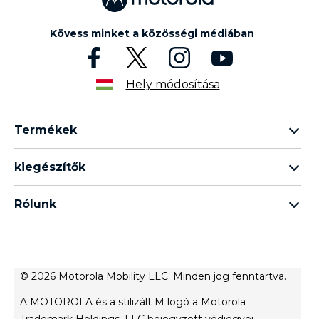
Kövess minket a közösségi médiában
Hely módosítása
Termékek
razr termékcsalád
kiegészítők
edge termékcsalád
minden tartozék
g termékcsalád
Rólunk
fülhallgató
e termékcsalád
A Motorola márkáról
moto tag
A Lenovo márkáról
Értékesítési feltételek
© 2026 Motorola Mobility LLC. Minden jog fenntartva.
terms of use
A MOTOROLA és a stilizált M logó a Motorola
Website Privacy