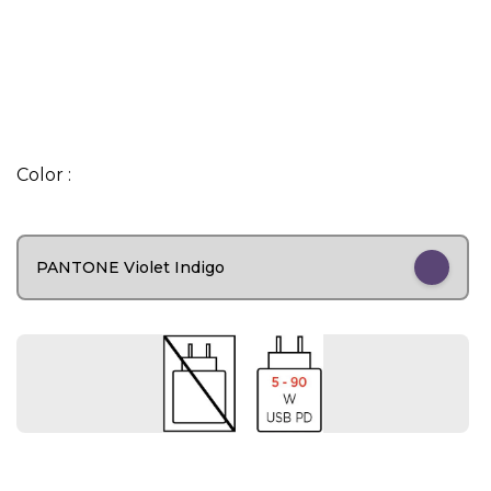
I
t
Color :
e
m
1
o
PANTONE Violet Indigo
f
6