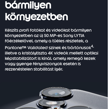
bármilyen
környezetben
Készíts profi fotókat és videókat bármilyen
környezetben az új 50 MP-es Sony LYTIA
főérzékelővel, amely a tűéles részletek, a
4,
Pantone™ Validated színek és bőrtónusok
illetve a kristálytiszta 4K videók mellett optikai
képstabilizátort is kínál, amely remegő kezek
vagy gyenge fényviszonyok esetén is
rezzenéstelen stabilitást ígér.
I
t
e
m
1
o