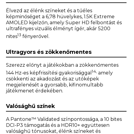
Élvezd az élénk színeket és a tűéles
képminőséget a 6,78 hüvelykes, 1.5K Extreme
AMOLED kijelzőn, amely Super HD felbontást és
ultrafényes vizuális élményt ígér, akár 5200
13
nites
fényerővel.
Ultragyors és zökkenőmentes
Szerezz előnyt a játékokban a zökkenőmentes
14,
144 Hz-es képfrissítési gyakorisággal
amely
csökkenti az akadozást és az utóképek
megjelenését a gyorsabb, kifinomultabb
játékmenet érdekében.
Valósághű színek
A Pantone™ Validated színpontossága, a 10 bites
DCI-P3 támogatás és a HDR10+ együttesen
valósághű tónusokat, élénk színeket és