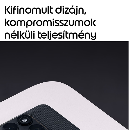
1
o
Kifinomult dizájn,
f
4
kompromisszumok
nélküli teljesítmény