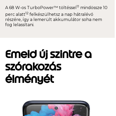
11
A 68 W-os TurboPower™ töltéssel
mindössze 10
12
perc alatt
felkészülhetsz a nap hátralévő
részére, így a lemerült akkumulátor soha nem
fog lelassítani.
Emeld új szintre a
szórakozás
élményét
I
t
e
m