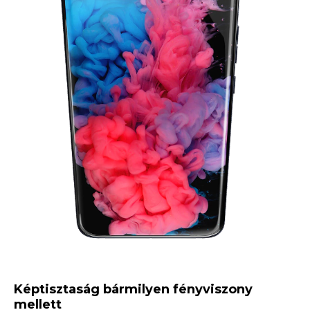
1
o
f
1
Képtisztaság bármilyen fényviszony
mellett