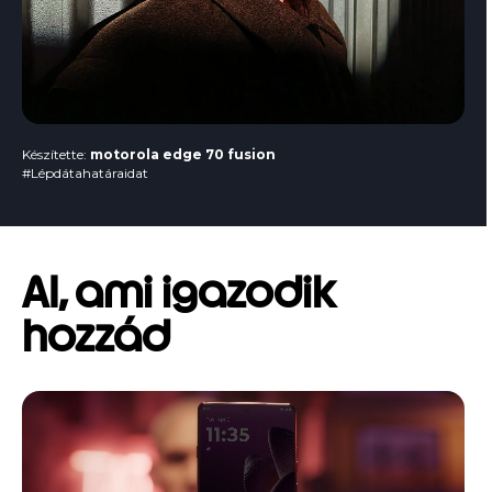
Készítette:
motorola edge 70 fusion
#Lépdátahatáraidat
AI, ami igazodik
hozzád