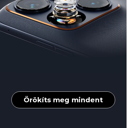
f
1
Örökíts meg mindent