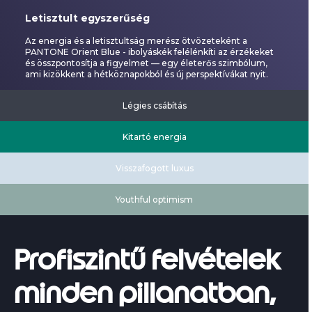
Letisztult egyszerűség
Az energia és a letisztultság merész ötvözeteként a
PANTONE Orient Blue - ibolyáskék felélénkíti az érzékeket
és összpontosítja a figyelmet — egy életerős szimbólum,
ami kizökkent a hétköznapokból és új perspektívákat nyit.
Légies csábítás
Kitartó energia
Visszafogott luxus
Youthful optimism
Profiszintű felvételek
minden pillanatban,