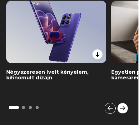
Négyszeresen ívelt kényelem,
Egyetlen 
kifinomult dizájn
kameraren
I
t
e
m