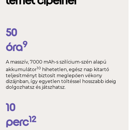
terhet cipelnél
50
9
óra
A masszív, 7000 mAh-s szilícium-szén alapú
10
akkumulátor
hihetetlen, egész nap kitartó
teljesítményt biztosít meglepően vékony
dizájnban, így egyetlen töltéssel hosszabb ideig
dolgozhatsz és játszhatsz.
10
12
perc