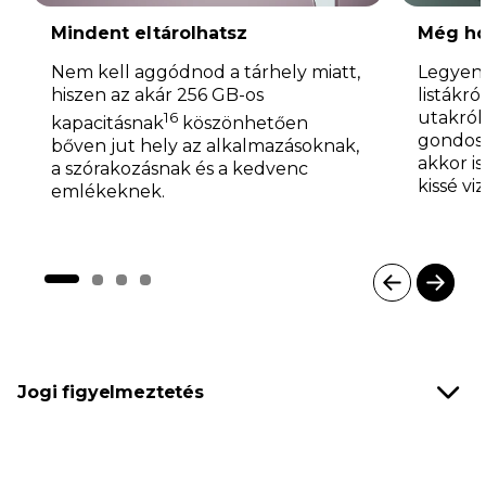
Mindent eltárolhatsz
Még ho
Nem kell aggódnod a tárhely miatt,
Legyen 
hiszen az akár 256 GB-os
listákr
utakról
16
kapacitásnak
köszönhetően
gondosk
bőven jut hely az alkalmazásoknak,
akkor i
a szórakozásnak és a kedvenc
kissé vi
emlékeknek.
I
t
e
m
Jogi figyelmeztetés
1
o
f
4