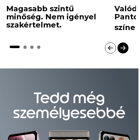
Magasabb szintű
Valódi
minőség. Nem igényel
Panton
szakértelmet.
színek
I
t
e
m
Tedd még
1
o
f
személyesebbé
4