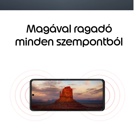
Magával ragadó
minden szempontból
I
t
e
m
1
o
f
1