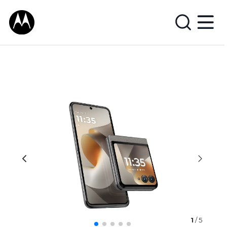
1
/ 5