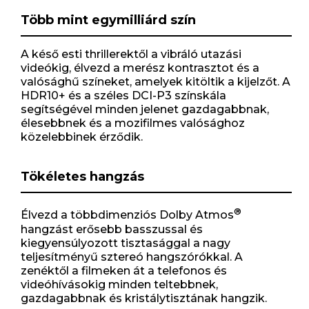
Több mint egymilliárd szín
A késő esti thrillerektől a vibráló utazási
videókig, élvezd a merész kontrasztot és a
valósághű színeket, amelyek kitöltik a kijelzőt. A
HDR10+ és a széles DCI-P3 színskála
segítségével minden jelenet gazdagabbnak,
élesebbnek és a mozifilmes valósághoz
közelebbinek érződik.
Tökéletes hangzás
®
Élvezd a többdimenziós Dolby Atmos
hangzást erősebb basszussal és
kiegyensúlyozott tisztasággal a nagy
teljesítményű sztereó hangszórókkal. A
zenéktől a filmeken át a telefonos és
videóhívásokig minden teltebbnek,
gazdagabbnak és kristálytisztának hangzik.