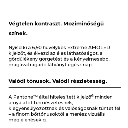
Végtelen kontraszt. Moziminőségű
színek.
Nyisd ki a 6,90 hüvelykes Extreme AMOLED
kijelzőt, és élvezd az éles láthatóságot, a
gördülékeny görgetést és a kényelmesebb,
magával ragadó látványt egész nap.
Valódi tónusok. Valódi részletesség.
6
A Pantone™ által hitelesített kijelző
minden
árnyalatot természetesnek,
kiegyensúlyozottnak és valóságosnak tüntet fel
– a finom bőrtónusoktól a merész vizuális
megjelenésekig.