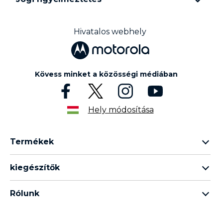
Hivatalos webhely
Kövess minket a közösségi médiában
Hely módosítása
Termékek
razr termékcsalád
kiegészítők
edge termékcsalád
minden tartozék
g termékcsalád
Rólunk
fülhallgató
e termékcsalád
A Motorola márkáról
moto tag