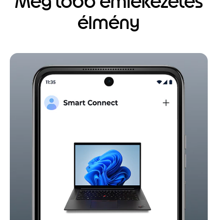
Még több emlékezetes
élmény