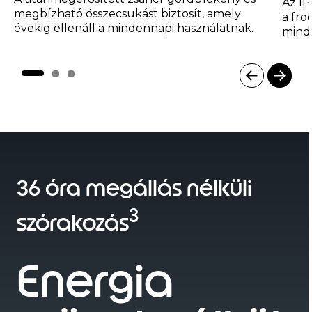
Az IP
megbízható összecsukást biztosít, amely
a frö
évekig ellenáll a mindennapi használatnak.
minde
I
t
e
m
1
36 óra megállás nélküli
o
f
3
3
szórakozás
Energia