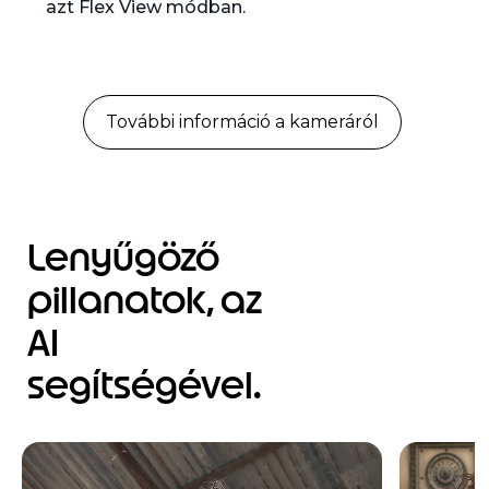
azt Flex View módban.
További információ a kameráról
Lenyűgöző
pillanatok, az
AI
segítségével.