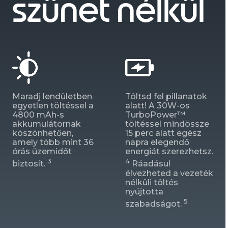
szünet nélkül
Maradj lendületben
Töltsd fel pillanatok
egyetlen töltéssel a
alatt! A 30W-os
4800 mAh-s
TurboPower™
akkumulátornak
töltéssel mindössze
köszönhetően,
15 perc alatt egész
amely több mint 36
napra elegendő
órás üzemidőt
energiát szerezhetsz.
3
4
biztosít.
Ráadásul
élvezheted a vezeték
nélküli töltés
nyújtotta
5
szabadságot.