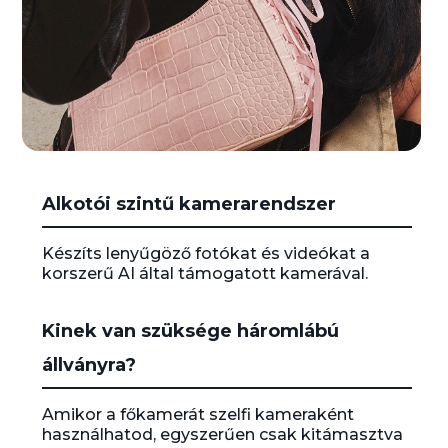
I
Alkotói szintű kamerarendszer
t
e
m
Készíts lenyűgöző fotókat és videókat a
1
korszerű AI által támogatott kamerával.
o
f
1
Kinek van szüksége háromlábú
állványra?
Amikor a főkamerát szelfi kameraként
használhatod, egyszerűen csak kitámasztva