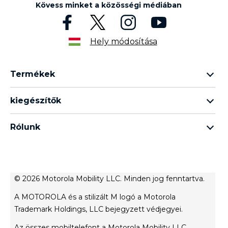
Kövess minket a közösségi médiában
Hely módosítása
Termékek
razr termékcsalád
kiegészítők
edge termékcsalád
minden tartozék
g termékcsalád
Rólunk
fülhallgató
e termékcsalád
A Motorola márkáról
moto tag
A Lenovo márkáról
Értékesítési feltételek
© 2026 Motorola Mobility LLC. Minden jog fenntartva.
terms of use
A MOTOROLA és a stilizált M logó a Motorola
Website Privacy
Trademark Holdings, LLC bejegyzett védjegyei.
Innováció
Az összes mobiltelefont a Motorola Mobility LLC