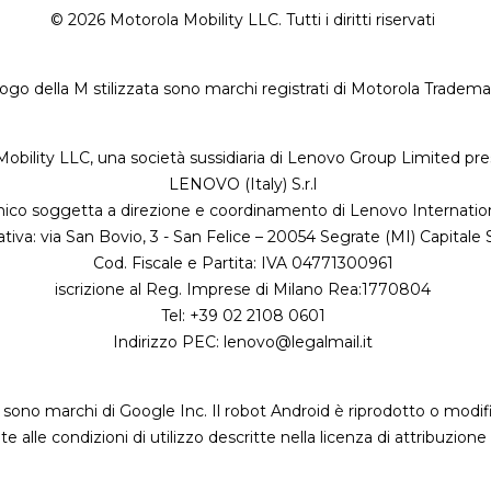
© 2026 Motorola Mobility LLC. Tutti i diritti riservati
go della M stilizzata sono marchi registrati di Motorola Tradem
obility LLC, una società sussidiaria di Lenovo Group Limited prese
LENOVO (Italy) S.r.l
nico soggetta a direzione e coordinamento di Lenovo Internation
tiva: via San Bovio, 3 - San Felice – 20054 Segrate (MI) Capitale 
Cod. Fiscale e Partita: IVA 04771300961
iscrizione al Reg. Imprese di Milano Rea:1770804
Tel: +39 02 2108 0601
Indirizzo PEC:
lenovo@legalmail.it
 sono marchi di Google Inc. Il robot Android è riprodotto o modif
 alle condizioni di utilizzo descritte nella licenza di attribuzio