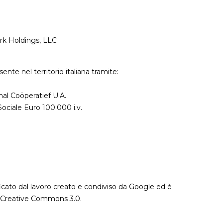
ark Holdings, LLC
nte nel territorio italiana tramite:
al Coöperatief U.A.
Sociale Euro 100.000 i.v.
icato dal lavoro creato e condiviso da Google ed è
ne Creative Commons 3.0.