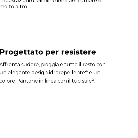
impostazioni di eliminazione del rumore e
molto altro.
Progettato per resistere
Affronta sudore, pioggia e tutto il resto con
4
un elegante design idrorepellente
e un
5
colore Pantone in linea con il tuo stile
.