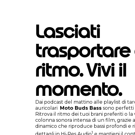
Lasciati
trasportare
ritmo. Vivi il
momento.
Dai podcast del mattino alle playlist di tar
auricolari
Moto Buds Bass
sono perfetti 
Ritrova il ritmo dei tuoi brani preferiti o l
colonna sonora intensa di un film, grazie 
dinamico che riproduce bassi profondi e ric
1
dettagli in Hi-Res Audio
e mantieni il cont