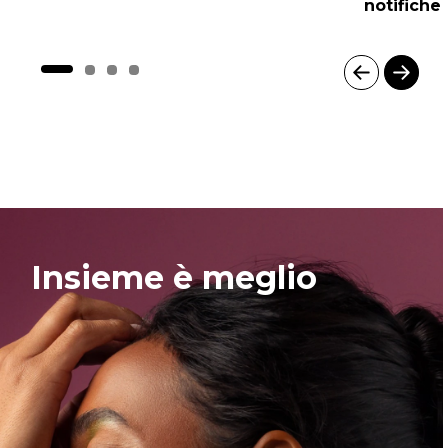
notifiche a
I
t
e
m
1
o
f
4
Insieme è meglio