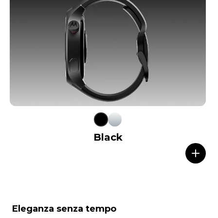
Black
I
Eleganza senza tempo
t