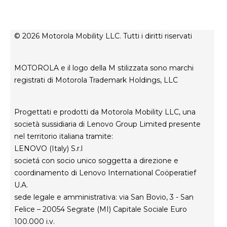
Informazioni su Motorola
Supporto
Informazioni su Lenovo
Contatto
Condizioni di vendita
Stato di riparazione
© 2026 Motorola Mobility LLC. Tutti i diritti riservati
Termini di utilizzo
Rescue and Smart Assistant Tool
Privacy del sito web
MOTOROLA e il logo della M stilizzata sono marchi
Innovazione
registrati di Motorola Trademark Holdings, LLC
Careers
Informativa sulla privacy del prodotto
Progettati e prodotti da Motorola Mobility LLC, una
società sussidiaria di Lenovo Group Limited presente
nel territorio italiana tramite:
LENOVO (Italy) S.r.l
societá con socio unico soggetta a direzione e
coordinamento di Lenovo International Coöperatief
U.A.
sede legale e amministrativa: via San Bovio, 3 - San
Felice – 20054 Segrate (MI) Capitale Sociale Euro
100.000 i.v.