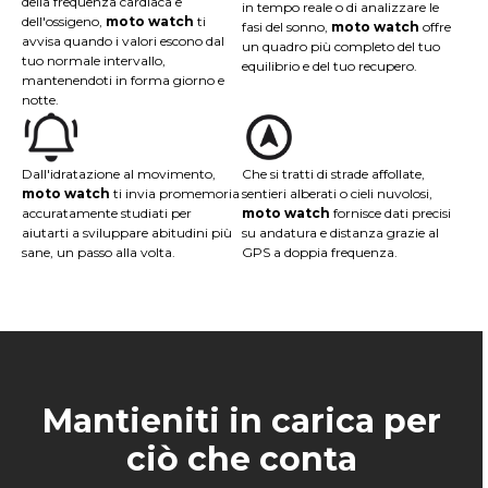
della frequenza cardiaca e
in tempo reale o di analizzare le
dell'ossigeno,
moto watch
ti
fasi del sonno,
moto watch
offre
avvisa quando i valori escono dal
un quadro più completo del tuo
tuo normale intervallo,
equilibrio e del tuo recupero.
mantenendoti in forma giorno e
notte.
Dall'idratazione al movimento,
Che si tratti di strade affollate,
moto watch
ti invia promemoria
sentieri alberati o cieli nuvolosi,
accuratamente studiati per
moto watch
fornisce dati precisi
aiutarti a sviluppare abitudini più
su andatura e distanza grazie al
sane, un passo alla volta.
GPS a doppia frequenza.
Mantieniti in carica per
ciò che conta