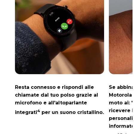
Resta connesso e rispondi alle
Se abbinat
chiamate dal tuo polso grazie al
Motorola 
microfono e all'altoparlante
moto ai
: 
ricevere b
4
integrati
per un suono cristallino.
personali
informato