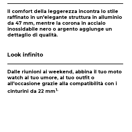
e
m
Il comfort della leggerezza incontra lo stile
1
raffinato in un'elegante struttura in alluminio
o
da 47 mm, mentre la corona in acciaio
f
inossidabile nero o argento aggiunge un
1
dettaglio di qualità.
Look infinito
Dalle riunioni ai weekend, abbina il tuo
moto
watch
al tuo umore, al tuo outfit o
all'occasione grazie alla compatibilità con i
1.
cinturini da 22 mm