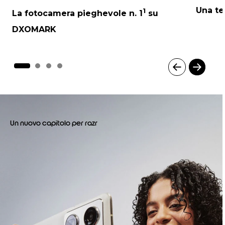
Una te
1
La fotocamera pieghevole n. 1
su
DXOMARK
I
t
e
m
1
Un nuovo capitolo per razr
o
f
4