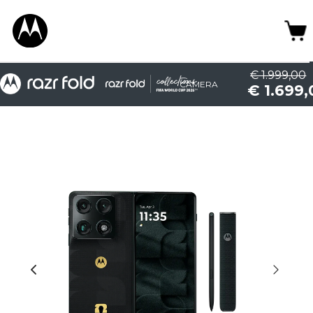
€ 1.999,00
CAMERA
€ 1.699,