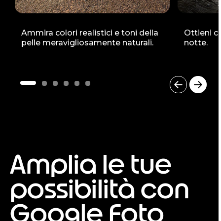
Ammira colori realistici e toni della
Ottieni co
pelle meravigliosamente naturali.
notte.
I
t
e
m
1
o
Amplia le tue
f
6
possibilità con
Google Foto