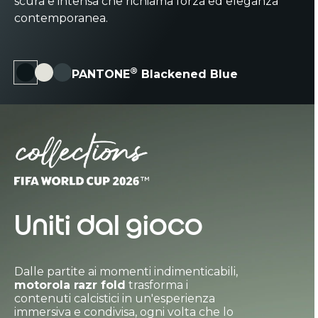
scura e intensa che richiama forza ed eleganza
motorola razr fold
nel simbolo della connessione.
sotto le dita e regala una sensazione tattile
Cup 26™ e impreziosito da un logo FIFA
ispirata al tessuto piqué, realizzato per
contemporanea.
World Cup 26™ placcato oro 24K.
di lusso contemporaneo.
durare nel tempo.
®
PANTONE
Blackened Blue
Uniti dal gioco
Dalle partite ai momenti indimenticabili,
motorola razr fold
trasforma i
contenuti calcistici in un'esperienza
immersiva e condivisa, ogni volta che lo