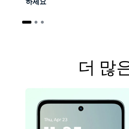
하세요
I
t
e
m
1
더 많은
o
f
4