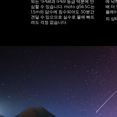
되는
IP68과 IP69 등급 덕분에 안
에 낙
심할 수 있습니다. moto g56 5G는
배 더
1.5m의 담수에 침수되어도 30분간
플레이
견딜 수 있으므로 실수로 물에 빠뜨
의 상
려도 걱정 없습니다.