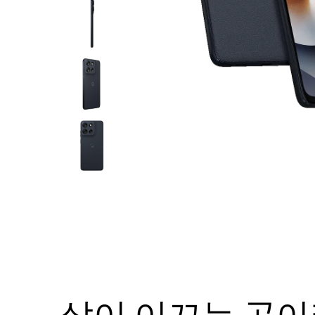
I
t
e
m
1
o
f
6
삶이 이끄는 곳