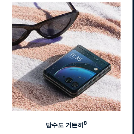
8
방수도 거뜬히