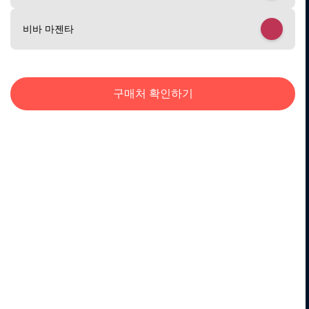
5
비바 마젠타
구매처 확인하기
남들과는 다르게