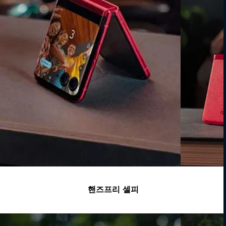
핸즈프리 셀피