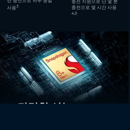
번 충전으로 하루 종일
충전 지원으로 단 몇 분
3
충전으로 몇 시간 사용
사용
4,5
.
강력한 성능
®
Snapdragon
8+ Gen 1 프로세서의 날렵한 속도를 경험해 보세요. 5G는 더 빠르
6
게 연결되고
, 게임은 거침없이 즐기며, 카메라 능력은 더욱 향상되었으며 전력 효
7
율까지 더 높아졌죠
.