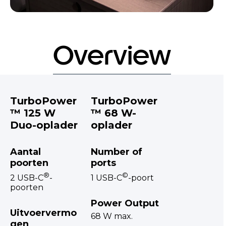
Overview
TurboPower
TurboPower
™ 125 W
™ 68 W-
Duo-oplader
oplader
Aantal
Number of
poorten
ports
®
©
2 USB-C
-
1 USB-C
-poort
poorten
Power Output
Uitvoervermo
68 W max.
gen