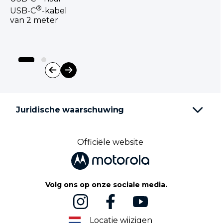
®
USB-C
-kabel
van 2 meter
I
t
e
Juridische waarschuwing
m
1
o
f
Officiële website
2
Volg ons op onze sociale media.
Locatie wijzigen