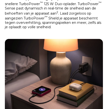
™
™
snellere TurboPower
125 W Duo-oplader. TurboPower
Sense past dynamisch in real-time de snelheid aan de
2
behoeften van je apparaat aan
. Laad zorgeloos op
™
aangezien TurboPower
Shield je apparaat beschermt
tegen oververhitting, spanningspieken en meer, zelfs als
je oplaadt op volle snelheid.