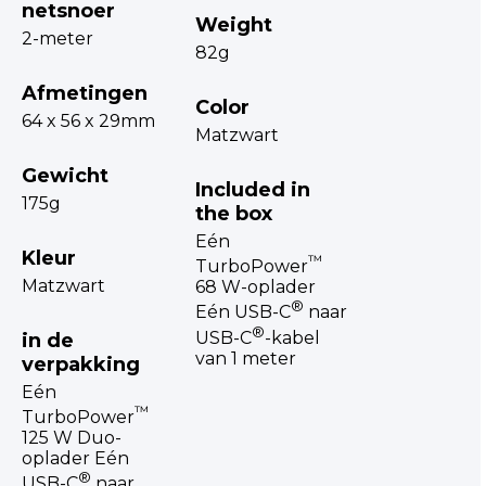
netsnoer
Weight
2-meter
82g
Afmetingen
Color
64 x 56 x 29mm
Matzwart
Gewicht
Included in
175g
the box
Eén
Kleur
™
TurboPower
Matzwart
68 W-oplader
®
Eén USB-C
naar
®
USB-C
-kabel
in de
van 1 meter
verpakking
Eén
™
TurboPower
125 W Duo-
oplader Eén
®
USB-C
naar