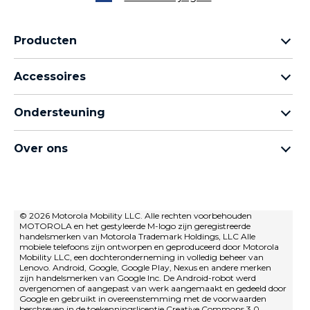
Producten
Motorola Razr-familie
Accessoires
Motorola Edge-familie
Hoofdtelefoons
moto g-familie
Ondersteuning
Kabels en opladers
Moto e-familie
Mijn bestellingen
moto tag
thinkphone by motorola
Over ons
Software-updates
Alle telefoons
Over Motorola
Ondersteuning
Over Lenovo
neem contact met ons op
Verkoopvoorwaarden
© 2026 Motorola Mobility LLC. Alle rechten voorbehouden
Reparatiestatus
MOTOROLA en het gestyleerde M-logo zijn geregistreerde
Gebruiksvoorwaarden
Herstel en slimme assistent
handelsmerken van Motorola Trademark Holdings, LLC Alle
mobiele telefoons zijn ontworpen en geproduceerd door Motorola
privacybeleid
Mobility LLC, een dochteronderneming in volledig beheer van
Lenovo. Android, Google, Google Play, Nexus en andere merken
Innovatie
zijn handelsmerken van Google Inc. De Android-robot werd
overgenomen of aangepast van werk aangemaakt en gedeeld door
Careers
Google en gebruikt in overeenstemming met de voorwaarden
beschreven in de toekenningslicentie Creative Commons 3.0.