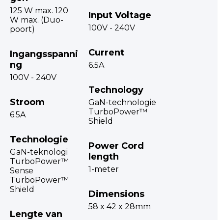
125 W max. 120
Input Voltage
W max. (Duo-
100V - 240V
poort)
Current
Ingangsspanni
ng
6.5A
100V - 240V
Technology
Stroom
GaN-technologie
TurboPower™
6.5A
Shield
Technologie
Power Cord
GaN-teknologi
length
TurboPower™
1-meter
Sense
TurboPower™
Shield
Dimensions
58 x 42 x 28mm
Lengte van