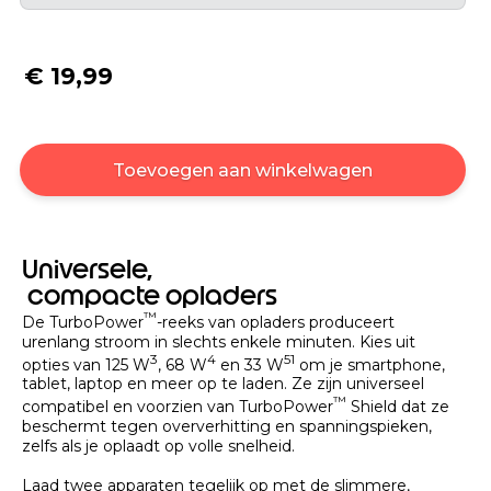
€ 19,99
Toevoegen aan winkelwagen
Universele,
compacte opladers
™
De TurboPower
-reeks van opladers produceert
urenlang stroom in slechts enkele minuten. Kies uit
3
4
5
1
opties van 125 W
, 68 W
en 33 W
om je smartphone,
tablet, laptop en meer op te laden. Ze zijn universeel
™
compatibel en voorzien van TurboPower
Shield dat ze
beschermt tegen oververhitting en spanningspieken,
zelfs als je oplaadt op volle snelheid.
Laad twee apparaten tegelijk op met de slimmere,