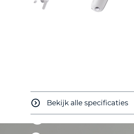
e
l
u
i
d
.
Bekijk alle specificaties
G