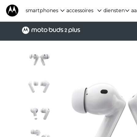
smartphones
accessoires
diensten
aa
P
u
u
r
g