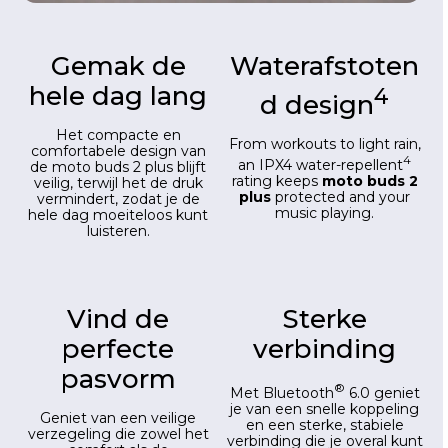
Gemak de
Waterafstoten
hele dag lang
4
d design
Het compacte en
From workouts to light rain,
comfortabele design van
4
an IPX4 water-repellent
de moto buds 2 plus blijft
rating keeps
moto buds 2
veilig, terwijl het de druk
plus
protected and your
vermindert, zodat je de
music playing.
hele dag moeiteloos kunt
luisteren.
Vind de
Sterke
perfecte
verbinding
pasvorm
®
Met Bluetooth
6.0 geniet
je van een snelle koppeling
Geniet van een veilige
en een sterke, stabiele
verzegeling die zowel het
verbinding die je overal kunt