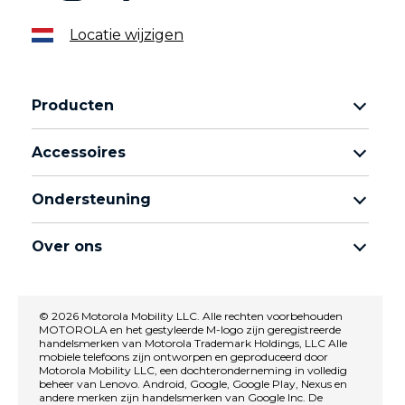
Locatie wijzigen
Producten
Motorola Razr-familie
Accessoires
Motorola Edge-familie
Hoofdtelefoons
moto g-familie
Ondersteuning
Kabels en opladers
Moto e-familie
Mijn bestellingen
moto tag
thinkphone by motorola
Over ons
Software-updates
Alle telefoons
Over Motorola
Ondersteuning
Over Lenovo
neem contact met ons op
© 2026 Motorola Mobility LLC. Alle rechten voorbehouden
MOTOROLA en het gestyleerde M-logo zijn geregistreerde
Verkoopvoorwaarden
Reparatiestatus
handelsmerken van Motorola Trademark Holdings, LLC Alle
Gebruiksvoorwaarden
mobiele telefoons zijn ontworpen en geproduceerd door
Herstel en slimme assistent
Motorola Mobility LLC, een dochteronderneming in volledig
privacybeleid
beheer van Lenovo. Android, Google, Google Play, Nexus en
andere merken zijn handelsmerken van Google Inc. De