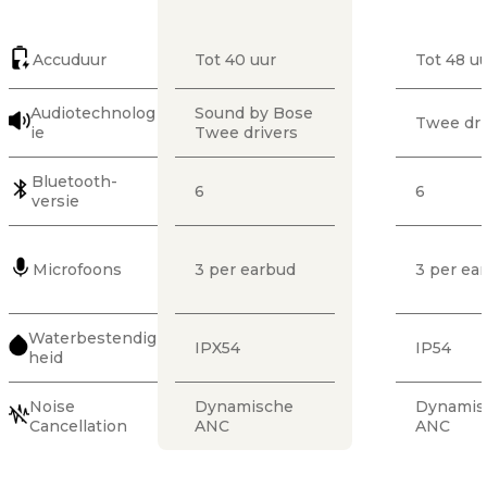
Accuduur
Tot 40 uur
Tot 48 u
Audiotechnolog
Sound by Bose
Twee dri
ie
Twee drivers
Bluetooth-
6
6
versie
Microfoons
3 per earbud
3 per ea
Waterbestendig
IPX54
IP54
heid
Noise
Dynamische
Dynamis
Cancellation
ANC
ANC