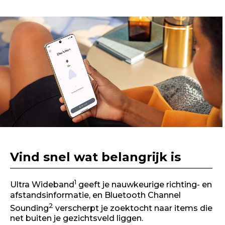
I
t
e
m
1
o
f
1
Vind snel wat belangrijk is
1
Ultra Wideband
geeft je nauwkeurige richting- en
afstandsinformatie, en Bluetooth Channel
2
Sounding
verscherpt je zoektocht naar items die
net buiten je gezichtsveld liggen.