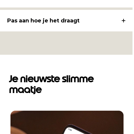
Pas aan hoe je het draagt
Je nieuwste slimme
maatje
I
t
e
m