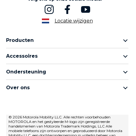
Locatie wijzigen
Producten
Motorola Razr-familie
Accessoires
Motorola Edge-familie
Hoofdtelefoons
moto g-familie
Ondersteuning
Kabels en opladers
Moto e-familie
Mijn bestellingen
moto tag
thinkphone by motorola
Over ons
Software-updates
Alle telefoons
Over Motorola
Ondersteuning
Over Lenovo
neem contact met ons op
Verkoopvoorwaarden
© 2026 Motorola Mobility LLC. Alle rechten voorbehouden
Reparatiestatus
MOTOROLA en het gestyleerde M-logo zijn geregistreerde
Gebruiksvoorwaarden
Herstel en slimme assistent
handelsmerken van Motorola Trademark Holdings, LLC Alle
mobiele telefoons zijn ontworpen en geproduceerd door Motorola
privacybeleid
Mobility LLC, een dochteronderneming in volledig beheer van