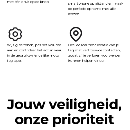
met één druk op de knop.
smartphone op afstand en maak
de perfecte opname met alle
lenzen.
Deel de real-time locatie van je
Wijzig beltonen, pas het volume
tag met vertrouwde contacten,
aan en controleer het accuniveau
zodat zij je verloren voorwerpen
in de gebruiksvriendelijke moto
kunnen helpen vinden.
tag-app.
Jouw veiligheid,
onze prioriteit