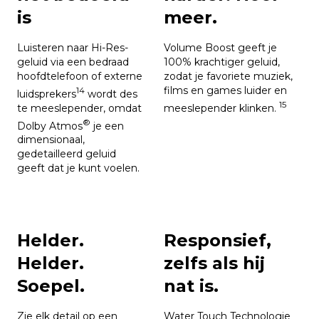
is
meer.
Luisteren naar Hi-Res-
Volume Boost geeft je
geluid via een bedraad
100% krachtiger geluid,
hoofdtelefoon of externe
zodat je favoriete muziek,
films en games luider en
14
luidsprekers
wordt des
15
te meeslepender, omdat
meeslepender klinken.
®
Dolby Atmos
je een
dimensionaal,
gedetailleerd geluid
geeft dat je kunt voelen.
Helder.
Responsief,
Helder.
zelfs als hij
Soepel.
nat is.
Zie elk detail op een
Water Touch Technologie