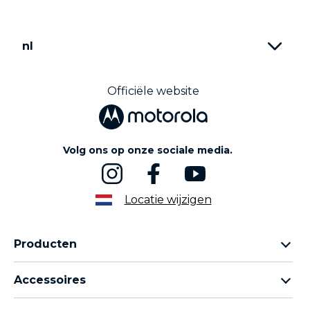
t
e
m
nl
1
o
f
4
Officiële website
Volg ons op onze sociale media.
Locatie wijzigen
Producten
Motorola Razr-familie
Accessoires
Motorola Edge-familie
Hoofdtelefoons