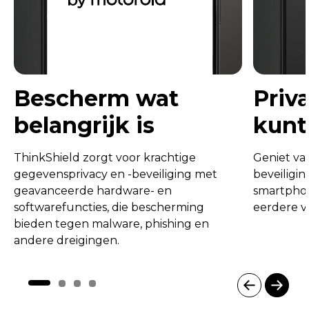
Bescherm wat
Priv
belangrijk is
kunt
ThinkShield zorgt voor krachtige
Geniet va
gegevensprivacy en -beveiliging met
beveiligin
geavanceerde hardware- en
smartphon
softwarefuncties, die bescherming
eerdere ve
bieden tegen malware, phishing en
andere dreigingen.
I